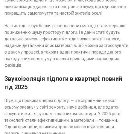
звукоізоляція підлоги. Це може бути часткова або повна
нейтралізація ударного та повітряного шуму, що однозначно
покращить самопочуття та настрій жителів оселі.
На сьогодні існує безліч різнопланових методів та матеріалів
по зниженню шуму простору підлоги. І в даній статі будуть
детально описані ефективні методи звукоізоляції підлоги,
наданий детальний опис матеріалів, що можна застосовувати
в даному процесі, а також надані практичні поради даного
підходу зниження шуму в оселі з прикладами відповідних
фахівців.
Звукоізоляція підлоги в квартирі: повний
гід 2025
Шум, що проникає через підлогу, — це справжній «макал
всьому океану» у світі ремонту: наче дрібниця, але здатен
зіпсувати життя сусідам і власникам квартири. У 2025 році
технології стали ефективнішими, а матеріали — тоншими.
Однак принципи, за якими працює якісна шумоізоляція
підлоги, лишилися незмінними.