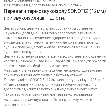
звукопоглинання + ГВЛ/стяжка
Для аудіокімнат, спортивних зон, сімей з дітьми
Переваги термозвукоізолу SONOTIZ (12мм)
при звукоізоляції підлоги:
Цей високоякісний матеріал розроблений за останніми
науковими дослідженнями, тому забезпечує ефективне
шумопоглинання акустичних, ударних та вібраційних шумів;
Він максимально тонкий та гнучкий, легко загинається під
будь-які поверхні, а також облаштовуються в приміщеннях
будь якого планування;
Цей матеріал неймовірно легкий у використанні: він буде легко
кроїтися на необхідні частини – варто лише не забути обклеїти
розрізані частини будівельним скетчем;
Має здатність не пропускати цементне молоко, що важливо
при використанні матеріалів під бетонну стяжку;
Термозвукоізол SONOTIZ (12мм) має доступну ціну – 425 грн/
м², що у порівнянні з аналогічними засобами звукоізоляції
дозволить здійснити ефективну ліквідацію зайвого шуму.
Також варто розповісти про новітній звукоізоляційний
матеріал, що розміщується на бетонну стяжку – плити
SONOBLOCK F-22.