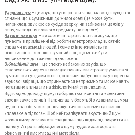
Ударний шум
– це звук, що утворюється від взаємодії сусідів зі
стінами, що є суміжними до жилої оселі (це може бути,
наприклад, звук кроків сусіда зверху, чи забивання цвяхів у
стіну, чи падіння важкого предмету на підлогу);
Акустичний шум
– це хаотичні та різнопланові звуки, що
лунають в приміщенні від роботи електроприладів, хатніх
справ чи взаємодії людей, і саме їх інтенсивність та
різнотипність створює шумовий фон, що може бути
неприємним для жителя даної оселі;
Вібраційний шум
– це спектр небажаних звуків, що
створюються через взаємодію певних електроінструментів зі
суміжною з сусідами стіною, оскільки відбуваються утворення
звукової вібрації, що сприймається неприємно та може навіть
негативно впливати на фізіологічний стан людини.
Відповідно до виду шуму підбираються новітні та ефективні
заходи звукоізоляції. Наприклад, у боротьбі з ударним шумом
чудово засобом створення акустичної системи під назвою
«плаваюча підлога». Щоб нейтралізувати акустичний шум
можна використовувати спеціальні підкладки під покриття на
підлогу. А проти вібраційного шуму чудово застосувати
різноманітні амортизаційні матеріали.