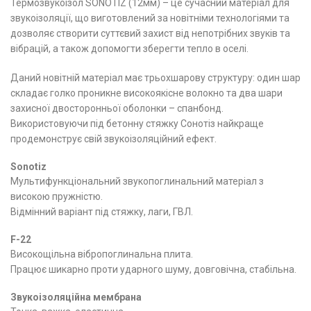
Термозвукоізол SONOTIZ (12мм) – це сучасний матеріал для
звукоізоляції, що виготовлений за новітніми технологіями та
дозволяє створити суттєвий захист від непотрібних звуків та
вібрацій, а також допомогти зберегти тепло в оселі.
Даний новітній матеріал має трьохшарову структуру: один шар
складає голко проникне високоякісне волокно та два шари
захисної двосторонньої оболонки – спанбонд.
Використовуючи під бетонну стяжку Сонотіз найкраще
продемонструє свій звукоізоляційний ефект.
Sonotiz
Мультифункціональний звукопоглинальний матеріал з
високою пружністю.
Відмінний варіант під стяжку, лаги, ГВЛ.
F
-22
Високощільна вібропоглинальна плита.
Працює шикарно проти ударного шуму, довговічна, стабільна.
Звукоізоляційна мембрана