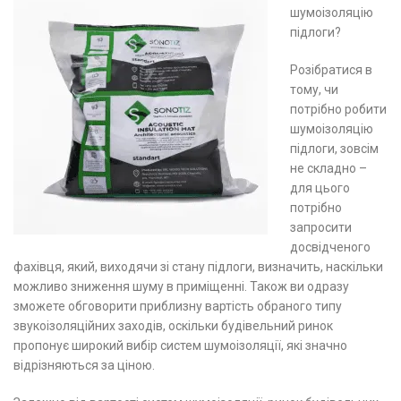
шумоізоляцію
підлоги?
Розібратися в
тому, чи
потрібно робити
шумоізоляцію
підлоги, зовсім
не складно –
для цього
потрібно
запросити
досвідченого
фахівця, який, виходячи зі стану підлоги, визначить, наскільки
можливо зниження шуму в приміщенні. Також ви одразу
зможете обговорити приблизну вартість обраного типу
звукоізоляційних заходів, оскільки будівельний ринок
пропонує широкий вибір систем шумоізоляції, які значно
відрізняються за ціною.