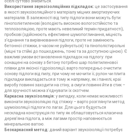
оселі суттєво знизиться.
Використання звукоізоляційних підкладок:
це застосування
в якості звукоізоляційного матеріалу міцних амортизуючих
матеріалів. В залежності від типу підлоги вони можуть бути:
пінополіетиленові (володіють високою вологостійкістю та
теплоізоляцією, проте мають невеликий термін придатності),
пробкові (здійснюють ефективне шумопоглинання, міцність
з’єднання та вирівнювання підлоги, проте не замінюють
бетонної стяжки, з часом не руйнується) та пінополістирольні
(міцні та стійкі до пошкоджень, тонкі та за доступною ціною). Є
важливі умови встановлення підкладок на підлогу: при
оснащені на основу з бетону потрібно шар поліетиленової
плівки для якісної гідроізоляції; варто попередньо очистити
основу підлоги від пилу, при чому не мочити її; рулон чи плита
підкладки викладається в тому ж напрямку, як і панелі; краї
виробу повинні заходити на стіну, а смуги повинні йти в стик –
для зручності можна з’єднувати їх скотчем.
Каркасна звукоізоляція:
у випадку, коли немає можливості
виконати звукоізоляцію під стяжку – варто розглянути метод
шумоізоляції підлоги по лагах. Для цього будується
нескладна конструкція по типу як облаштовується класична
дерев’яна підлога, а між лагами простір наповнюється
мінеральною ватою.
Безкаркасний метод:
даний варіант звукоізоляції потребує