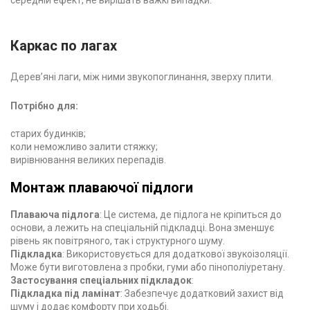
середній ефект, не вирішать важкі випадки.
Каркас по лагах
Дерев’яні лаги, між ними звукопоглинання, зверху плити.
Потрібно для:
старих будинків;
коли неможливо залити стяжку;
вирівнювання великих перепадів.
Монтаж плаваючої підлоги
Плаваюча підлога
: Це система, де підлога не кріпиться до
основи, а лежить на спеціальній підкладці. Вона зменшує
рівень як повітряного, так і структурного шуму.
Підкладка
: Використовується для додаткової звукоізоляції.
Може бути виготовлена з пробки, гуми або пінополіуретану.
Застосування спеціальних підкладок
:
Підкладка під ламінат
: Забезпечує додатковий захист від
шуму і додає комфорту при ходьбі.