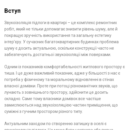
Вступ
Звукоізоляція підлоги в квартирі – це комплекс ремонтних
робіт, який не тільки допомагає знизити рівень шуму, але й
покращує зручність використання та загальну естетику
інтер’єру. У сучасних багатоквартирних будинках проблема
шуму є досить актуальною, оскільки конструкції часто не
забезпечують достатньої звукоізоляції між поверхами.
Одним із показників комфортабельності житлового простору є
тиша. І це дуже важливий показник, адже у більшості з нас є
потреба у фізичному та моральному відновленні в стінах
власної домівки. Проте при потоці різноманітних звуків, що
лунають з зовнішнього простору, здійснити це досить
складно. Саме тому власники домівок все частіше
замислюються над звукоізоляцією частин приміщення, що
суміжні з гучним простором різного типу.
Актуальним заходом по створенню затишку в оселі є