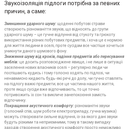
Звукоізоляція підлоги потрібна за певних
причин, а саме:
Зменшення ударного шуму:
щоденні побутові страви
створюють різноманіття звуків, що відносять до групи
ударного шуму – це гучне відлуння від стукоту та грюкоту
використання різних побутових предметів, і хоча це є нормою
для життя людини в оселі, проте сусідам все частіше хочеться
уникнути даного шумового фону.
Зниження шуму від кроків, падіння предметів або пересування
меблів:
це досить розповсюджене явище, і не лише в ситуації
заселення нових власників оселі – регулярно люди чи
поспішають кудись і тому голосно ходять по підлозі, чи
ненавмисно кидають будь-які речі до долу, чи гучно ставлять
на підлогу важкі предмети; все це частина нашого життя,
проте якщо сусіди вже відпочивають, то це точно
потривожить їх сон та викличе занепокоєння замість
відпочинку.
Покращення акустичного комфорту:
різноманітні звуки
(голосний спів, шум роботи електроприладу, гучна музика)
можуть створювати сильне відлуння, із-за якого дані звуки
будуть різкими та неприємними, тому в такому випадку
заходів створення акустичного комфорту просто неможливо