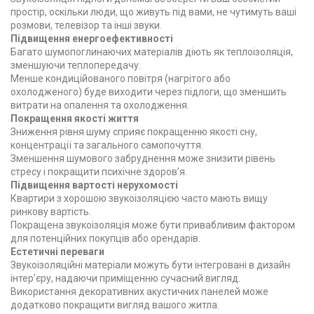
простір, оскільки люди, що живуть під вами, не чутимуть ваші
розмови, телевізор та інші звуки.
Підвищення енергоефективності
Багато шумопоглинаючих матеріалів діють як теплоізоляція,
зменшуючи теплопередачу.
Менше кондиційованого повітря (нагрітого або
охолодженого) буде виходити через підлоги, що зменшить
витрати на опалення та охолодження.
Покращення якості життя
Зниження рівня шуму сприяє покращенню якості сну,
концентрації та загального самопочуття.
Зменшення шумового забруднення може знизити рівень
стресу і покращити психічне здоров’я.
Підвищення вартості нерухомості
Квартири з хорошою звукоізоляцією часто мають вищу
ринкову вартість.
Покращена звукоізоляція може бути привабливим фактором
для потенційних покупців або орендарів.
Естетичні переваги
Звукоізоляційні матеріали можуть бути інтегровані в дизайн
інтер’єру, надаючи приміщенню сучасний вигляд.
Використання декоративних акустичних панелей може
додатково покращити вигляд вашого житла.