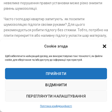
невелике порушення правил установки може різко знизити
рівень шумоізоляції.
Часто господарі квартир запитують: як посилити
шумоізоляцію підлоги своїми руками? Для цього
рекомендується робити підлогу без стяжки. Тобто, потрібно на
плити перекриття або наливну підлогу укласти шар матеріалу,
що шумоізолює, а далі нанести фінішне покриття. Це більш
Cookie згода
бюджетний варіант шумоізоляції, оскільки економляться
послуги спеціаліста з монтажних робіт, а також можна
Щоб забезпечити найкращий досвід, ми використовуємо такі технології, як файли
підібрати недорогий звукопоглинаючий матеріал.
cookie, для зберігання та/або доступу до інформації про пристрій.
Фахівці даного профілю окремо консультують щодо
ПРИЙНЯТИ
шумоізоляції підлоги на лагах. Також популярним запитом є
шумоізоляція підлоги автомобіля, що потребує більш
детального обговорення.
ВІДМІНИТИ
Звукоізоляція стель, стін і підлоги ТермоЗвукІзол
ПЕРЕГЛЯНУТИ НАЛАШТУВАННЯ
Стандарт (14мм)
0
₴
595.00
₴
620.00
Політика конфіденційності
Магазин
Сайдбар
Список бажань
Кошик
Мій профіль