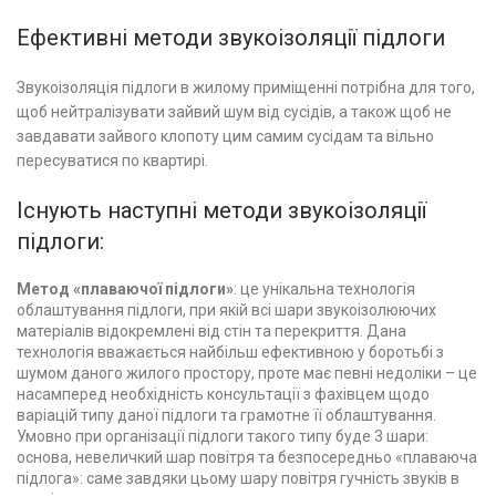
Ефективні методи звукоізоляції підлоги
Звукоізоляція підлоги в жилому приміщенні потрібна для того,
щоб нейтралізувати зайвий шум від сусідів, а також щоб не
завдавати зайвого клопоту цим самим сусідам та вільно
пересуватися по квартирі.
Існують наступні методи звукоізоляції
підлоги:
Метод «плаваючої підлоги»
: це унікальна технологія
облаштування підлоги, при якій всі шари звукоізолюючих
матеріалів відокремлені від стін та перекриття. Дана
технологія вважається найбільш ефективною у боротьбі з
шумом даного жилого простору, проте має певні недоліки – це
насамперед необхідність консультації з фахівцем щодо
варіацій типу даної підлоги та грамотне її облаштування.
Умовно при організації підлоги такого типу буде 3 шари:
основа, невеличкий шар повітря та безпосередньо «плаваюча
підлога»: саме завдяки цьому шару повітря гучність звуків в