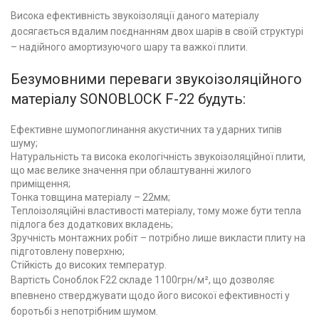
Висока ефективність звукоізоляції даного матеріалу
досягається вдалим поєднанням двох шарів в своїй структурі
– надійного амортизуючого шару та важкої плити.
Безумовними переваги звукоізоляційного
матеріалу SONOBLOCK F-22 будуть:
Ефективне шумопоглинання акустичних та ударних типів
шуму;
Натуральність та висока екологічність звукоізоляційної плити,
що має велике значення при облаштуванні жилого
приміщення;
Тонка товщина матеріалу – 22мм;
Теплоізоляційні властивості матеріалу, тому може бути тепла
підлога без додаткових вкладень;
Зручність монтажних робіт – потрібно лише викласти плиту на
підготовлену поверхню;
Стійкість до високих температур.
Вартість Соноблок F22 складе 1100грн/м², що дозволяє
впевнено стверджувати щодо його високої ефективності у
боротьбі з непотрібним шумом.