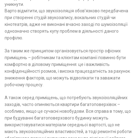
уникнути.
Варто відмітити, що звукоізоляція обов’язково передбачена
при створенні студій звукозапису, вокальних студій чи
кінотеатрів, адже не виконані вчасно заході по шумоізоляції
однозначно створять купу проблем в діяльності даного
профілю.
За таким же принципом організовується простір офісних
приміщень – робітникам та клієнтам компанії повинно бути
комфортно в діловому приміщення: це і важливість
конфіденційності розмов, і висока працездатність за рахунок
зниження факторів, що можуть відволікати та заважати
робочому процесу.
А також серед приміщень, що потребують звукоізоляційних
заходів, часто опиняються квартири багатоповерхівок –
особливо, якщо це сучасні новобудови. Вся справа в тому, що
при будуванні багатоповерхового будинку можуть
використовуватися матеріали середньої вартості, що не
мають звукоізоляційних властивостей, а тоді ремонтні роботи