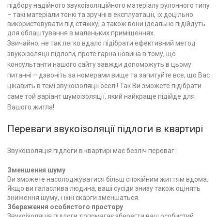
підбору надійного звукоізоляційного матеріалу рулонного типу
– такі матеріали тонкі та зручні в експлуатації, їх доцільно
використовувати під стяжку, а також вони ідеально підійдуть
для облаштування в маленьких приміщеннях.
Звичайно, не так легко вдало підібрати ефективний метод
звукоізоляції підлоги, проте гарна новина в тому, що
консультанти нашого сайту завжди допоможуть в цьому
питанні – дзвоніть за номерами вище та запитуйте все, що Вас
цікавить в темі звукоізоляції оселі! Так Ви зможете підібрати
саме той варіант шумоізоляції, який найкраще підійде для
Вашого житла!
Переваги звукоізоляції підлоги в квартирі
Звукоізоляція підлоги в квартирі має безліч переваг:
Зменшення шуму
Ви зможете насолоджуватися більш спокійним життям вдома.
Якщо ви галаслива людина, ваші сусіди знизу також оцінять
зниження шуму, і їхні скарги зменшаться.
Збереження особистого простору
Звукоізоляція підлоги допомагає зберегти ваш особистий