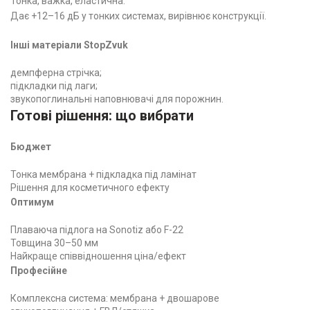
Тонка, важка, еластична.
Дає +12–16 дБ у тонких системах, вирівнює конструкції.
Інші матеріали StopZvuk
демпферна стрічка;
підкладки під лаги;
звукопоглинальні наповнювачі для порожнин.
Готові рішення: що вибрати
Бюджет
Тонка мембрана + підкладка під ламінат
Рішення для косметичного ефекту
Оптимум
Плаваюча підлога на Sonotiz або F-22
Товщина 30–50 мм
Найкраще співвідношення ціна/ефект
Професійне
Комплексна система: мембрана + двошарове