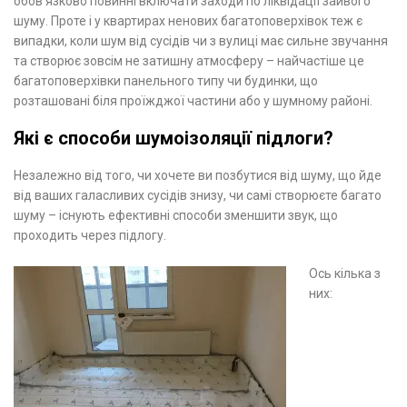
обов’язково повинні включати заходи по ліквідації зайвого
шуму. Проте і у квартирах ненових багатоповерхівок теж є
випадки, коли шум від сусідів чи з вулиці має сильне звучання
та створює зовсім не затишну атмосферу – найчастіше це
багатоповерхівки панельного типу чи будинки, що
розташовані біля проїжджої частини або у шумному районі.
Які є способи шумоізоляції підлоги?
Незалежно від того, чи хочете ви позбутися від шуму, що йде
від ваших галасливих сусідів знизу, чи самі створюєте багато
шуму – існують ефективні способи зменшити звук, що
проходить через підлогу.
Ось кілька з
них: