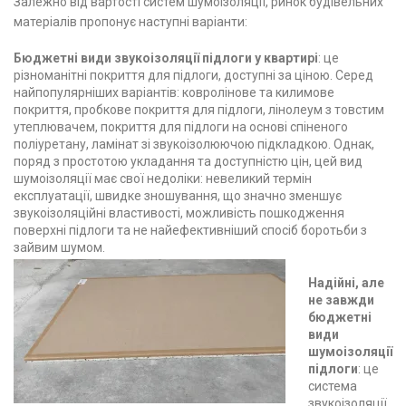
Залежно від вартості систем шумоізоляції, ринок будівельних
матеріалів пропонує наступні варіанти:
Бюджетні види звукоізоляції підлоги у квартирі
: це
різноманітні покриття для підлоги, доступні за ціною. Серед
найпопулярніших варіантів: ковролінове та килимове
покриття, пробкове покриття для підлоги, лінолеум з товстим
утеплювачем, покриття для підлоги на основі спіненого
поліуретану, ламінат зі звукоізолюючою підкладкою. Однак,
поряд з простотою укладання та доступністю цін, цей вид
шумоізоляції має свої недоліки: невеликий термін
експлуатації, швидке зношування, що значно зменшує
звукоізоляційні властивості, можливість пошкодження
поверхні підлоги та не найефективніший спосіб боротьби з
зайвим шумом.
Надійні, але
не завжди
бюджетні
види
шумоізоляції
підлоги
: це
система
звукоізоляції