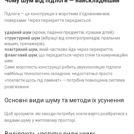
Чому шум від підлоги — найскладніший
Підлога — це конструкція з жорстким з’єднанням між
поверхами. Через перекриття передається:
ударний шум
(кроки, падіння предметів, іграшки дітей);
структурний шум
(вібрації від електроприладів, пральних
машин, тренажерів);
повітряний шум
, який частково йде через перекриття;
фланговий шум
, що передається через стіни та комунікаційні
шви.
Саме жорсткість конструкції робить звукоізоляцію підлоги
найбільш технологічно складною: недостатньо просто
«покласти щось під ламінат» — потрібна повноцінна система
розв’язання.
Основні види шуму та методи їх усунення
Щоб зрозуміти: які заходи потребує оселя варто розібратися з
видами шуму у житловому просторі.
Виділяють наступні види шуму: