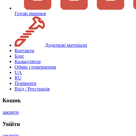
Готові рішення
Додаткові матеріали
Контакти
Блог
Калькулятор
Обмін і повернення
UA
RU
Порівняти
Вхід / Реєстрація
Кошик
закрити
Увійти
закрити