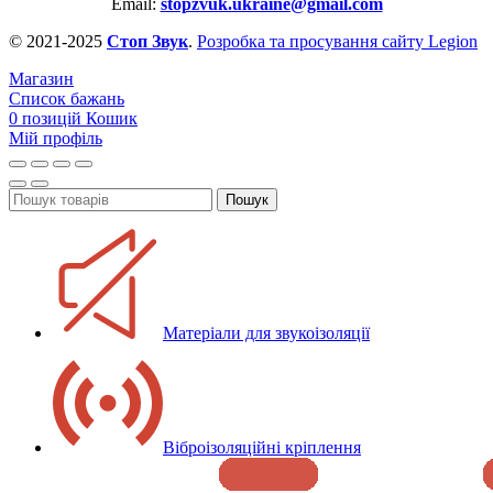
Email:
stopzvuk.ukraine@gmail.com
© 2021-2025
Стоп Звук
.
Розробка та просування сайту Legion
Магазин
Список бажань
0
позицій
Кошик
Мій профіль
Пошук
Матеріали для звукоізоляції
Віброізоляційні кріплення