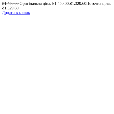
₴
1,450.00
Оригінальна ціна: ₴1,450.00.
₴
1,329.60
Поточна ціна:
₴1,329.60.
Додати в кошик