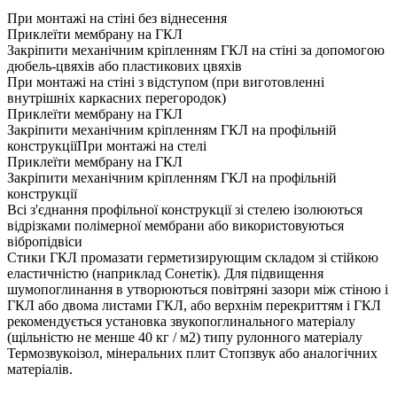
При монтажі на стіні без віднесення
Приклеїти мембрану на ГКЛ
Закріпити механічним кріпленням ГКЛ на стіні за допомогою
дюбель-цвяхів або пластикових цвяхів
При монтажі на стіні з відступом (при виготовленні
внутрішніх каркасних перегородок)
Приклеїти мембрану на ГКЛ
Закріпити механічним кріпленням ГКЛ на профільній
конструкціїПри монтажі на стелі
Приклеїти мембрану на ГКЛ
Закріпити механічним кріпленням ГКЛ на профільній
конструкції
Всі з'єднання профільної конструкції зі стелею ізолюються
відрізками полімерної мембрани або використовуються
вібропідвіси
Стики ГКЛ промазати герметизирующим складом зі стійкою
еластичністю (наприклад Сонетік). Для підвищення
шумопоглинання в утворюються повітряні зазори між стіною і
ГКЛ або двома листами ГКЛ, або верхнім перекриттям і ГКЛ
рекомендується установка звукопоглинального матеріалу
(щільністю не менше 40 кг / м2) типу рулонного матеріалу
Термозвукоізол, мінеральних плит Стопзвук або аналогічних
матеріалів.