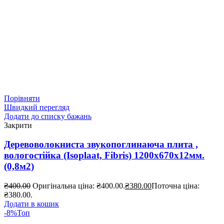
Порівняти
Швидкий перегляд
Додати до списку бажань
Закрити
Деревоволокниста звукопоглинаюча плита ,
вологостійка (Isoplaat, Fibris) 1200x670x12мм.
(0,8м2)
₴
400.00
Оригінальна ціна: ₴400.00.
₴
380.00
Поточна ціна:
₴380.00.
Додати в кошик
-8%
Топ