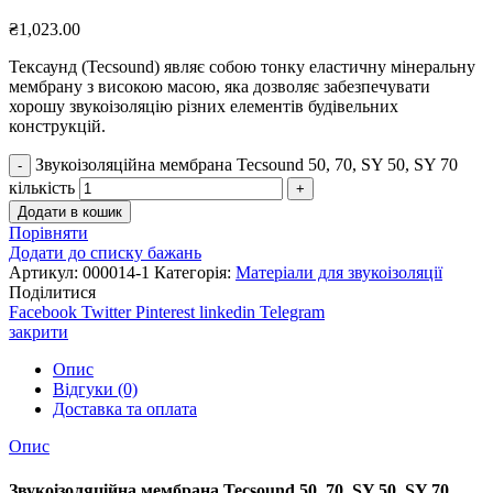
₴
1,023.00
Тексаунд (Tecsound) являє собою тонку еластичну мінеральну
мембрану з високою масою, яка дозволяє забезпечувати
хорошу звукоізоляцію різних елементів будівельних
конструкцій.
Звукоізоляційна мембрана Tecsound 50, 70, SY 50, SY 70
кількість
Додати в кошик
Порівняти
Додати до списку бажань
Артикул:
000014-1
Категорія:
Матеріали для звукоізоляції
Поділитися
Facebook
Twitter
Pinterest
linkedin
Telegram
закрити
Опис
Відгуки (0)
Доставка та оплата
Опис
Звукоізоляційна мембрана Tecsound 50, 70, SY 50, SY 70