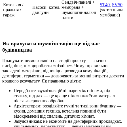
Сендвіч-панелі +
Котельня /
ST40
,
SV50
Насоси, котел,
мембрана +
пральня /
(як технічна
двигуни
шумопоглинальні
гараж
мембрана)
плити
Як врахувати шумоізоляцію ще під час
будівництва
Планувати шумоізоляцію на стадії проєкту — значно
вигідніше, ніж доробляти «пізніше». Чому: правильно
закладені матеріали, відповідна розводка комунікацій,
демпфери, герметики — дозволяють за менші витрати досягти
кращого результату. Як правильно діяти:
Передбачте звукоізоляційні шари між стінами, під
стяжку, під дах — це краще ніж «наклеїти» матеріал
після завершення обробки.
Архітекторам: розділяйте гучні та тихі зони будинку —
кухня, домашня техніка, котельня повинні бути
відокремлені від спалень, дитячих кімнат.
Забудовникам: не економте на демпферних прокладках,
ущільненнях, перекриттях — дешеві матеріали чи