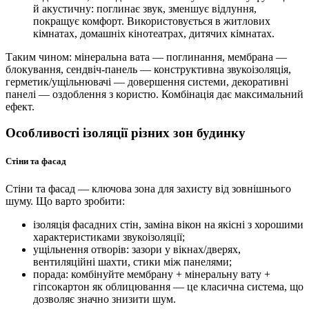
й акустичну: поглинає звук, зменшує відлуння,
покращує комфорт. Використовується в житлових
кімнатах, домашніх кінотеатрах, дитячих кімнатах.
Таким чином: мінеральна вата — поглинання, мембрана —
блокування, сендвіч-панель — конструктивна звукоізоляція,
герметик/ущільнювачі — довершення системи, декоративні
панелі — оздоблення з користю. Комбінація дає максимальний
ефект.
Особливості ізоляції різних зон будинку
Стіни та фасад
Стіни та фасад — ключова зона для захисту від зовнішнього
шуму. Що варто зробити:
ізоляція фасадних стін, заміна вікон на якісні з хорошими
характеристиками звукоізоляції;
ущільнення отворів: зазори у вікнах/дверях,
вентиляційні шахти, стики між панелями;
порада: комбінуйте мембрану + мінеральну вату +
гіпсокартон як облицювання — це класична система, що
дозволяє значно знизити шум.