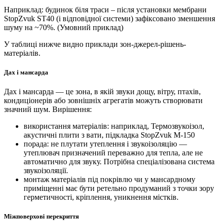
Наприклад: будинок біля траси – після установки мембрани
StopZvuk ST40 (і відповідної системи) зафіксовано зменшення
шуму на ~70%. (Умовний приклад)
У таблиці нижче видно приклади зон-джерел-рішень-
матеріалів.
Дах і мансарда
Дах і мансарда — це зона, в якій звуки дощу, вітру, птахів,
кондиціонерів або зовнішніх агрегатів можуть створювати
значний шум. Вирішення:
використання матеріалів: наприклад, Термозвукоізол,
акустичні плити з вати, підкладка StopZvuk M-150
порада: не плутати утеплення і звукоізоляцію —
утеплювач призначений переважно для тепла, але не
автоматично для звуку. Потрібна спеціалізована система
звукоізоляції.
монтаж матеріалів під покрівлю чи у мансардному
приміщенні має бути ретельно продуманий з точки зору
герметичності, кріплення, уникнення містків.
Міжповерхові перекриття