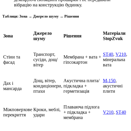
вібрацію на конструкцію будинку.
Таблиця: Зона → Джерело шуму → Рішення
Джерело
Матеріали
Зона
Рішення
шуму
StopZvuk
Транспорт,
ST40
,
V210
,
Стіни та
Мембрана + вата +
сусіди, дощ/
мінеральна
фасад
гіпсокартон
вітер
вата
Дощ, вітер,
Акустична плита/
M-150
,
Дах і
кондиціонери,
підкладка +
акустичні
мансарда
птахи
герметизація
плити
Плаваюча підлога
Міжповерхове
Кроки, меблі,
+ підкладка +
V210
,
ST40
перекриття
удари
мембрана