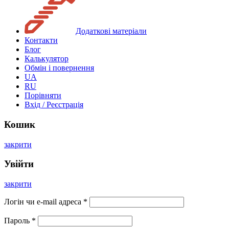
Додаткові матеріали
Контакти
Блог
Калькулятор
Обмін і повернення
UA
RU
Порівняти
Вхід / Реєстрація
Кошик
закрити
Увійти
закрити
Логін чи e-mail адреса
*
Пароль
*