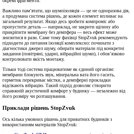
окремі фрагменти.
Важливо пам’ятати, що шумоізоляція — це не одноразова дія,
а продумана система рішень, де кожен елемент впливає на
загальний результат. Якщо десь зробити компроміс або
пропустити деталь — наприклад, не закрити щілину або
прикріпити мембрану без демпфера — весь ефект може
знизитися в рази. Саме тому фахівці StopZvuk рекомендують
підходити до питання ізоляції комплексно: починати з
діагностики джерел шуму, обирати матеріали під конкретні
завдання (повітряні, ударні, вібраційні шуми), і обов’язково
контролювати якість монтажу.
Тільки тоді система працюватиме як єдиний організм:
мембрани блокують звук, мінеральна вата його гасить,
герметик перекриває містки, а демпферні прокладки
відсікають вібрацію. Такий підхід дозволяє створити
справжній акустичний комфорт у будинку — незалежно від
його розміру чи розташування.
Приклади рішень StopZvuk
Ось кілька умовних рішень для приватних будинків з
використанням матеріалів StopZvuk: