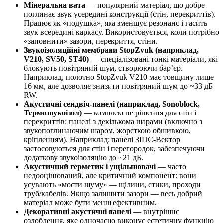
Мінеральна
вата
— популярний матеріал, що добре
поглинає звук усередині конструкції (стін, перекриттів).
Працює як «подушка», яка зменшує резонанс і гасить
звук всередині каркасу. Використовується, коли потрібно
«заповнити» зазори, перекриття, стіни.
Звукоізоляційні мембрани StopZvuk (наприклад,
V210, SV50, ST40)
— спеціалізовані тонкі матеріали, які
блокують повітряний шум, створюючи бар’єр.
Наприклад, полотно StopZvuk V210 має товщину лише
16 мм, але дозволяє знизити повітряний шум до ~33 дБ
RW.
Акустичні сендвіч-панелі (наприклад, Sonoblock,
Термозвукоізол)
— комплексне рішення для стін і
перекриттів: панелі з декількома шарами (включно з
звукопоглинаючим шаром, жорсткою обшивкою,
кріпленням). Наприклад: панелі ЗІПС-Вектор
застосовуються для стін і перегородок, забезпечуючи
додаткову звукоізоляцію до ~21 дБ.
Акустичний герметик і ущільнювачі
— часто
недооцінюваний, але критичний компонент: вони
усувають «мости шуму» — щілини, стики, проходи
труб/кабелів. Якщо залишити зазори — весь добрий
матеріал може бути менш ефективним.
Декоративні акустичні панелі
— внутрішнє
оздоблення, яке одночасно виконує естетичну функцію