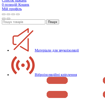
Список бажань
0
позицій
Кошик
Мій профіль
Пошук
Матеріали для звукоізоляції
Віброізоляційні кріплення