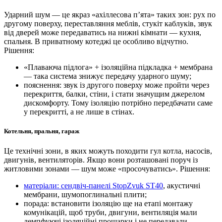
Ударний шум — це якраз «ахіллесова п’ята» таких зон: рух по
другому поверху, переставляння меблів, стукіт каблуків, звук
від дверей може передаватись на нижні кімнати — кухня,
спальня. В приватному котеджі це особливо відчутно.
Рішення:
«Плаваюча підлога» + ізоляційна підкладка + мембрана
— така система знижує передачу ударного шуму;
пояснення: звук із другого поверху може пройти через
перекриття, балки, стіни, і стати значущим джерелом
дискомфорту. Тому ізоляцію потрібно передбачати саме
у перекритті, а не лише в стінах.
Котельня, пральня, гараж
Це технічні зони, в яких можуть походити гул котла, насосів,
двигунів, вентиляторів. Якщо вони розташовані поруч із
житловими зонами — шум може «просочуватись». Рішення:
матеріали: сендвіч-панелі StopZvuk ST40
, акустичні
мембрани, шумопоглинальні плити;
порада: встановити ізоляцію ще на етапі монтажу
комунікацій, щоб труби, двигуни, вентиляція мали
демпфуючі ізоляційні прошарки і не передавали