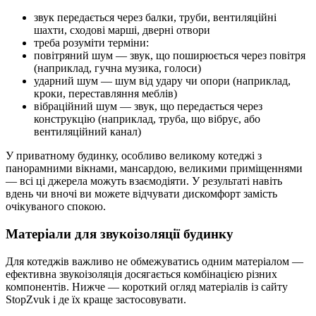
звук передається через балки, труби, вентиляційні
шахти, сходові марші, дверні отвори
треба розуміти терміни:
повітряний шум — звук, що поширюється через повітря
(наприклад, гучна музика, голоси)
ударний шум — шум від удару чи опори (наприклад,
кроки, переставляння меблів)
вібраційний шум — звук, що передається через
конструкцію (наприклад, труба, що вібрує, або
вентиляційний канал)
У приватному будинку, особливо великому котеджі з
панорамними вікнами, мансардою, великими приміщеннями
— всі ці джерела можуть взаємодіяти. У результаті навіть
вдень чи вночі ви можете відчувати дискомфорт замість
очікуваного спокою.
Матеріали для звукоізоляції будинку
Для котеджів важливо не обмежуватись одним матеріалом —
ефективна звукоізоляція досягається комбінацією різних
компонентів. Нижче — короткий огляд матеріалів із сайту
StopZvuk і де їх краще застосовувати.