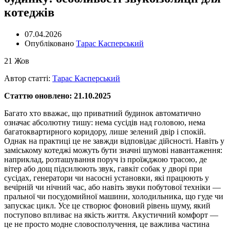
котеджів
07.04.2026
Опубліковано
Тарас Касперський
21
Жов
Автор статті:
Тарас Касперський
Статтю оновлено: 21.10.2025
Багато хто вважає, що приватний будинок автоматично
означає абсолютну тишу: нема сусідів над головою, нема
багатоквартирного коридору, лише зелений двір і спокій.
Однак на практиці це не завжди відповідає дійсності. Навіть у
заміському котеджі можуть бути значні шумові навантаження:
наприклад, розташування поруч із проїжджою трасою, де
вітер або дощ підсилюють звук, гавкіт собак у дворі при
сусідах, генератори чи насосні установки, які працюють у
вечірній чи нічний час, або навіть звуки побутової техніки —
пральної чи посудомийної машини, холодильника, що гуде чи
запускає цикл. Усе це створює фоновий рівень шуму, який
поступово впливає на якість життя. Акустичний комфорт —
це не просто модне словосполучення, це важлива частина