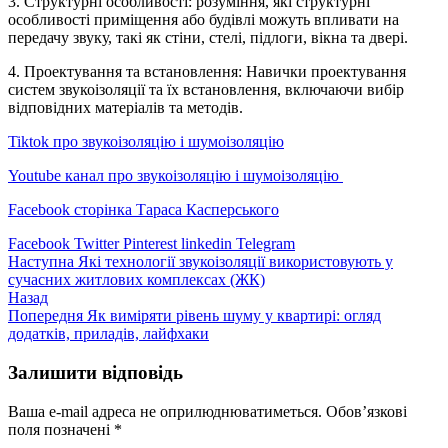
3. Структурні особливості: розуміння, які структурні
особливості приміщення або будівлі можуть впливати на
передачу звуку, такі як стіни, стелі, підлоги, вікна та двері.
4. Проектування та встановлення: Навички проектування
систем звукоізоляції та їх встановлення, включаючи вибір
відповідних матеріалів та методів.
Tiktok про звукоізоляцію і шумоізоляцію
Youtube канал про звукоізоляцію і шумоізоляцію
Facebook сторінка Тараса Касперського
Facebook
Twitter
Pinterest
linkedin
Telegram
Наступна
Які технології звукоізоляції використовують у
сучасних житлових комплексах (ЖК)
Назад
Попередня
Як виміряти рівень шуму у квартирі: огляд
додатків, приладів, лайфхаки
Залишити відповідь
Ваша e-mail адреса не оприлюднюватиметься.
Обов’язкові
поля позначені
*