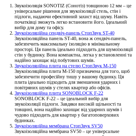
Звукоізоляція SONOTIZ (Сонотіз) товщиною 12 мм – це
універсальне рішення для звукоізоляції стель, стін і
підлоги, надаючи ефективний захист від шуму. Навіть
початківці зможуть легко встановити його. Ідеальний
вибір для дому та офісу.
Звукоізоляційна сендвіч-панель СтопЗвук ST-40
Звукоізоляційна панель ST-40, вона ж сендвіч-панель,
забезпечить максимальну ізоляцію в мінімальному
просторі. Ця панель ідеально підходить для шумоізоляції
стін у будинку. Вона компактна, легка у встановленні та
надійно захищає від побутових шумів.
Звукоізоляційна плита на стелю СтопЗвук М-150
Звукоізоляційна плита М-150 призначена для того, щоб
забезпечити професійну тишу у вашому будинку. Ця
плита ідеально підходить для зменшення ударних і
повітряних шумів у стелях квартир або офісів.
Звукоізоляційна плита SONOBLOCK F-22
SONOBLOCK F-22 – це ідеальний вибір для
звукоізоляції підлоги. Завдяки високій щільності та
товщині, вона надійно захищає від ударних шумів і
чудово підходить для квартир у багатоповерхових
будинках.
Звукоізоляційна мембрана СтопЗвук SV50
Звукоізоляційна мембрана SV50 – це універсальне