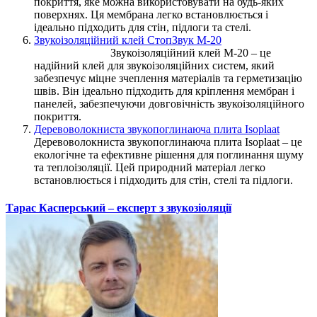
покриття, яке можна використовувати на будь-яких
поверхнях. Ця мембрана легко встановлюється і
ідеально підходить для стін, підлоги та стелі.
Звукоізоляційний клей СтопЗвук М-20
Звукоізоляційний клей М-20 – це
надійний клей для звукоізоляційних систем, який
забезпечує міцне зчеплення матеріалів та герметизацію
швів. Він ідеально підходить для кріплення мембран і
панелей, забезпечуючи довговічність звукоізоляційного
покриття.
Деревоволокниста звукопоглинаюча плита Isoplaat
Деревоволокниста звукопоглинаюча плита Isoplaat – це
екологічне та ефективне рішення для поглинання шуму
та теплоізоляції. Цей природний матеріал легко
встановлюється і підходить для стін, стелі та підлоги.
Тарас Касперський – експерт з звукозіоляції