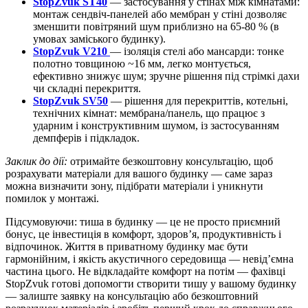
StopZvuk ST40
— застосування у стінах між кімнатами:
монтаж сендвіч-панелей або мембран у стіні дозволяє
зменшити повітряний шум приблизно на 65-80 % (в
умовах заміського будинку).
StopZvuk V210
— ізоляція стелі або мансарди: тонке
полотно товщиною ~16 мм, легко монтується,
ефективно знижує шум; зручне рішення під стрімкі дахи
чи складні перекриття.
StopZvuk SV50
— рішення для перекриттів, котельні,
технічних кімнат: мембрана/панель, що працює з
ударним і конструктивним шумом, із застосуванням
демпферів і підкладок.
Заклик до дії:
отримайте безкоштовну консультацію, щоб
розрахувати матеріали для вашого будинку — саме зараз
можна визначити зону, підібрати матеріали і уникнути
помилок у монтажі.
Підсумовуючи: тиша в будинку — це не просто приємний
бонус, це інвестиція в комфорт, здоров’я, продуктивність і
відпочинок. Життя в приватному будинку має бути
гармонійним, і якість акустичного середовища — невід’ємна
частина цього. Не відкладайте комфорт на потім — фахівці
StopZvuk готові допомогти створити тишу у вашому будинку
— залиште заявку на консультацію або безкоштовний