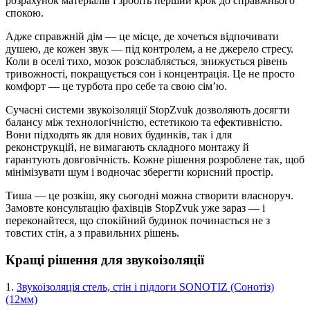
розрахунок матеріалів і зробіть перший крок до справжнього
спокою.
Адже справжній дім — це місце, де хочеться відпочивати
душею, де кожен звук — під контролем, а не джерело стресу.
Коли в оселі тихо, мозок розслабляється, знижується рівень
тривожності, покращується сон і концентрація. Це не просто
комфорт — це турбота про себе та свою сім’ю.
Сучасні системи звукоізоляції StopZvuk дозволяють досягти
балансу між технологічністю, естетикою та ефективністю.
Вони підходять як для нових будинків, так і для
реконструкцій, не вимагають складного монтажу й
гарантують довговічність. Кожне рішення розроблене так, щоб
мінімізувати шум і водночас зберегти корисний простір.
Тиша — це розкіш, яку сьогодні можна створити власноруч.
Замовте консультацію фахівців StopZvuk уже зараз — і
переконайтеся, що спокійний будинок починається не з
товстих стін, а з правильних рішень.
Кращі рішення для звукоізоляції
1.
Звукоізоляція стель, стін і підлоги SONOTIZ (Сонотіз)
(12мм)