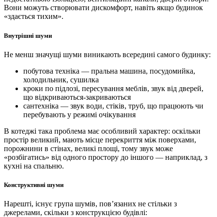
Вони можуть створювати дискомфорт, навіть якщо будинок
«здається тихим».
Внутрішні шуми
Не менш значущі шуми виникають всередині самого будинку:
побутова техніка — пральна машина, посудомийка,
холодильник, сушилка
кроки по підлозі, пересування меблів, звук від дверей,
що відкриваються-закриваються
сантехніка — звук води, стіків, труб, що працюють чи
перебувають у режимі очікування
В котеджі така проблема має особливий характер: оскільки
простір великий, мають місце перекриття між поверхами,
порожнини в стінах, великі площі, тому звук може
«розбігатись» від одного простору до іншого — наприклад, з
кухні на спальню.
Конструктивні шуми
Нарешті, існує група шумів, пов’язаних не стільки з
джерелами, скільки з конструкцією будівлі: