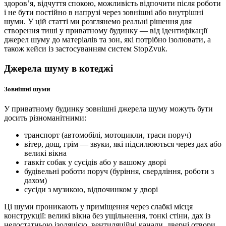
здоров’я, відчуття спокою, можливість відпочити після роботи
і не бути постійно в напрузі через зовнішні або внутрішні
шуми. У цій статті ми розглянемо реальні рішення для
створення тиші у приватному будинку — від ідентифікації
джерел шуму до матеріалів та зон, які потрібно ізолювати, а
також кейси із застосуванням систем StopZvuk.
Джерела шуму в котеджі
Зовнішні шуми
У приватному будинку зовнішні джерела шуму можуть бути
досить різноманітними:
транспорт (автомобілі, мотоцикли, траси поруч)
вітер, дощ, грім — звуки, які підсилюються через дах або
великі вікна
гавкіт собак у сусідів або у вашому дворі
будівельні роботи поруч (буріння, свердління, роботи з
дахом)
сусіди з музикою, відпочинком у дворі
Ці шуми проникають у приміщення через слабкі місця
конструкції: великі вікна без ущільнення, тонкі стіни, дах із
недостатньою ізоляцією, вентиляційні канали, дверні отвори.