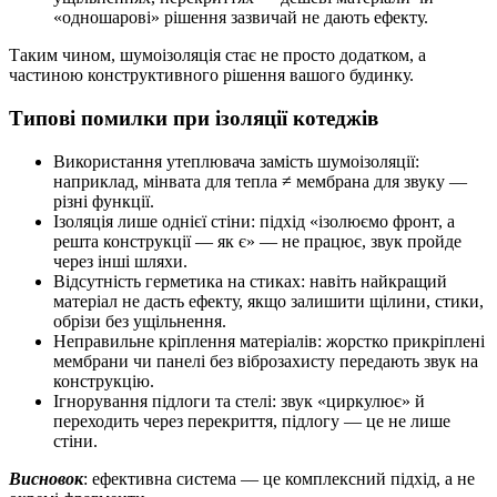
«одношарові» рішення зазвичай не дають ефекту.
Таким чином, шумоізоляція стає не просто додатком, а
частиною конструктивного рішення вашого будинку.
Типові помилки при ізоляції котеджів
Використання утеплювача замість шумоізоляції:
наприклад, мінвата для тепла ≠ мембрана для звуку —
різні функції.
Ізоляція лише однієї стіни: підхід «ізолюємо фронт, а
решта конструкції — як є» — не працює, звук пройде
через інші шляхи.
Відсутність герметика на стиках: навіть найкращий
матеріал не дасть ефекту, якщо залишити щілини, стики,
обрізи без ущільнення.
Неправильне кріплення матеріалів: жорстко прикріплені
мембрани чи панелі без віброзахисту передають звук на
конструкцію.
Ігнорування підлоги та стелі: звук «циркулює» й
переходить через перекриття, підлогу — це не лише
стіни.
Висновок
: ефективна система — це комплексний підхід, а не