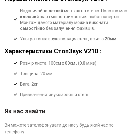
Надзвичайно
легкий
монтаж на стелю. Полотно має
клеючий
шар і міцно тримається любої поверхні.
Монтаж даного матеріалу можна виконати
самостійно
без залучення фахівців.
Ультра тонка звукоізоляція стелі , всього
20мм
.
Характеристики СтопЗвук V210 :
Розмір листа: 100см х 80см . (0.8 м.кв)
Товщина: 20 мм
Вага: 2кг
Призначення: звукоізоляція стелі.
Як нас знайти
Ви можете зателефонувати до нас у будь який час по
телефону