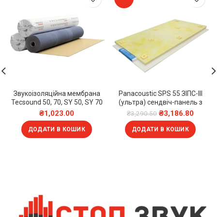
Звукоізоляційна мембрана
Panacoustic SPS 55 ЗІПС-III
Tecsound 50, 70, SY 50, SY 70
(ультра) сендвіч-панель з
комплектом кріплення
₴
1,023.00
₴
3,186.80
₴
3,290.50
ДОДАТИ В КОШИК
ДОДАТИ В КОШИК