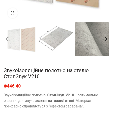
Натисніть, щоб збільшити
Звукоізоляційне полотно на стелю
СтопЗвук V210
₴
446.40
Звукоізоляційне полотно
СтопЗвук V210
– оптимальне
рішення для звукоізоляції
натяжної стелі
. Матеріал
прекрасно справляється з “ефектом барабана”.