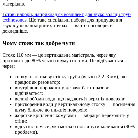
матеріалів.
Готові набори, наприклад як комплект для звукоізоляції труб
technosonus
. Що таке спеціальні набори для придушення
звуків у каналізаційних трубах — варто поговорити
докладніше.
Чому стояк так добре чути
Стояк 110 мм — це вертикальна магістраль, через яку
проходить до 80% усього шуму системи. Це відбувається
через:
тонку пластикову стінку труби (всього 2,2–3 мм), що
працює як резонатор;
внутрішню порожнину, де звук багаторазово
відбивається;
великі об’єми води, що падають із верхніх поверхів;
прискорення води у вертикальному стояку → посилення
шуму ближче до нижніх поверхів;
жорстке кріплення хомутами — вібрація переходить у
стіни;
відсутність маси, яка могла б поглинути коливання (90%
проблеми).