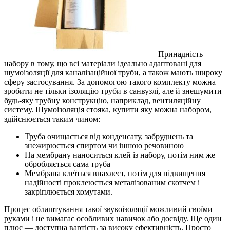
Принадність
набору в тому, що всі матеріали ідеально адаптовані для
шумоізоляції для каналізаційної труби, а також мають широку
сферу застосування. За допомогою такого комплекту можна
зробити не тільки ізоляцію труби в санвузлі, але й знешумити
будь-яку трубну конструкцію, наприклад, вентиляційну
систему. Шумоізоляція стояка, купити яку можна набором,
здійснюється таким чином:
Труба очищається від конденсату, забруднень та
знежирюється спиртом чи іншою речовиною
На мембрану наноситься клей із набору, потім ним же
обробляється сама труба
Мембрана клеїться внахлест, потім для підвищення
надійності проклеюється металізованим скотчем і
закріплюється хомутами.
Процес облаштування такої звукоізоляції можливий своїми
руками і не вимагає особливих навичок або досвіду. Ще один
плюс — доступна вартість за високу ефективність. Просто