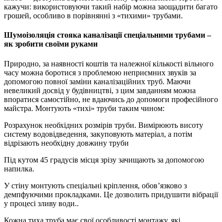
кажучи: використовуючи такий набір можна заощадити багато
грошей, особливо в порівнянні з «тихими» трубами.
Шумоізоляція стояка каналізації спеціальними трубами –
як зробити своїми руками
Природно, за наявності коштів та належної кількості вільного
часу можна боротися з проблемою неприємних звуків за
допомогою повної заміни каналізаційних труб. Маючи
невеликий досвід у будівництві, з цим завданням можна
впоратися самостійно, не вдаючись до допомоги професійного
майстра. Монтують «тихі» труби таким чином:
Розрахунок необхідних розмірів труби. Вимірюють висоту
систему водовідведення, закуповують матеріал, а потім
відрізають необхідну довжину труби
Під кутом 45 градусів місця зрізу зачищають за допомогою
напилка.
У стіну монтують спеціальні кріплення, обов’язково з
демпфуючими прокладками. Це дозволить придушити вібрації
у процесі зливу води..
Кожна тиха труба має свої особливості монтажу, які