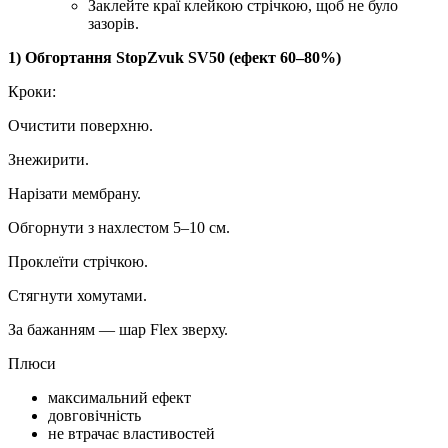
Заклейте краї клейкою стрічкою, щоб не було
зазорів.
1) Обгортання StopZvuk SV50 (ефект 60–80%)
Кроки:
Очистити поверхню.
Знежирити.
Нарізати мембрану.
Обгорнути з нахлестом 5–10 см.
Проклеїти стрічкою.
Стягнути хомутами.
За бажанням — шар Flex зверху.
Плюси
максимальний ефект
довговічність
не втрачає властивостей