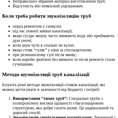
Неправильно обраний матеріал виготовлення труб.
Відсутність або неякісний ущільнювач.
Коли треба робити звукоізоляцію труб
перед ремонтом у санвузлі;
під час повної заміни каналізації;
якщо сусіди зверху часто змивають воду або приймають
душ уночі;
коли шум чути в спальні чи кухні;
якщо стояк “гуляє” у ніші за гіпсокартоном;
при резонансному гулі після змиву;
коли короби зроблені без мінвати та після ремонту стали
гучнішими.
Методи
шумо
ізоляції труб каналізації
Існують різні методи звукоізоляції стояків каналізації, які
можна застосувати в залежності від бюджету і потреб:
Використання “тихих труб”:
Спеціальні труби з
поліпропілену високої щільності з багатошаровою
структурою, яка добре гасить шуми. Це радикальний та
дорогий спосіб.
Звукоізоляція спеціальними матеріалами:
Дешевший і