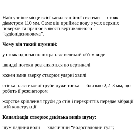
Найгучніше місце всієї каналізаційної системи — стояк
діаметром 110 мм. Саме він приймає воду з усіх верхніх
поверхів та працює в якості вертикального
“аудіопідсилювача”.
Чому він такий шумний:
у стояк одночасно потрапляє великий об’єм води
швидкі потоки розганяються по вертикалі
кожен змив зверху створює ударні хвилі
стінка пластикової труби дуже тонка — близько 2,2–3 мм, що
робить її резонатором
жорстке кріплення труби до стін і перекриттів передає вібрації
всій конструкції
Каналізація створює декілька видів шуму:
шум падіння води — класичний “водоспадовий гул”;