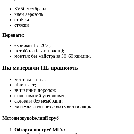
SV50 мембрана
клей-аерозоль
стрічка
стяжки
Переваги:
економія 15–20%;
потрібно тільки ножиці;
монтаж без майстра за 30–60 хвилин.
Які матеріали НЕ працюють
монтажна піна;
пінопласт;
звичайний поролон;
фольгований утеплювач;
скловата без мембрани;
натяжна стеля без додаткової ізоляції.
Методи звукоізоляції труб
Обгортання труб MLV: