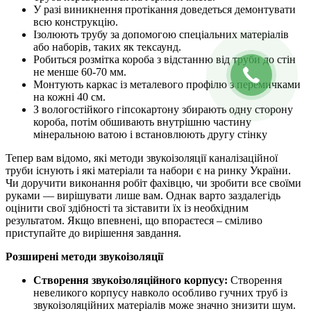
У разі виникнення протікання доведеться демонтувати
всю конструкцію.
Ізолюють трубу за допомогою спеціальних матеріалів
або наборів, таких як тексаунд.
Робиться розмітка короба з відстанню від труби до стін
не менше 60-70 мм.
Монтують каркас із металевого профілю з перемичками
на кожні 40 см.
З вологостійкого гіпсокартону збирають одну сторону
короба, потім обшивають внутрішню частину
мінеральною ватою і встановлюють другу стінку
Тепер вам відомо, які методи звукоізоляції каналізаційної
труби існують і які матеріали та набори є на ринку України.
Чи доручити виконання робіт фахівцю, чи зробити все своїми
руками — вирішувати лише вам. Однак варто заздалегідь
оцінити свої здібності та зіставити їх із необхідним
результатом. Якщо впевнені, що впораєтеся – сміливо
приступайте до вирішення завдання.
Розширені методи звукоізоляції
Створення звукоізоляційного корпусу:
Створення
невеликого корпусу навколо особливо гучних труб із
звукоізоляційних матеріалів може значно знизити шум.