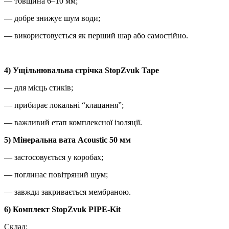
— товщина 6–10 мм;
— добре знижує шум води;
— використовується як перший шар або самостійно.
4) Ущільнювальна стрічка StopZvuk Tape
— для місць стиків;
— прибирає локальні “клацання”;
— важливий етап комплексної ізоляції.
5) Мінеральна вата Acoustic 50 мм
— застосовується у коробах;
— поглинає повітряний шум;
— завжди закривається мембраною.
6) Комплект StopZvuk PIPE-Kit
Склад: