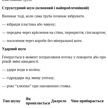
Структурний шум (основний і найпроблемніший)
Виникає тоді, коли сама труба починає вібрувати.
— вібрація пластика або чавуну;
— передача через кріплення на стіни, перекриття, гіпсокартон;
— посилення через короби без мінеральної вати.
Ударний шум
Генерується в момент потрапляння потоку у повороти або при
різкій зміні швидкості.
— удари води в коліна;
— гідроудари від змиву унітазу;
— різкі “хлюпки” при наповненні стояка.
Як
Тип шуму
Джерело
Чим прибирається
проявляється