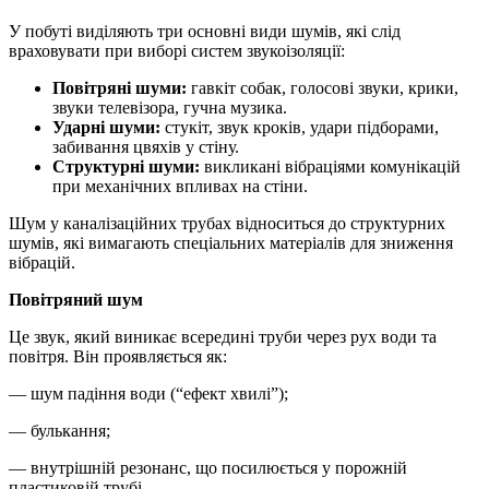
У побуті виділяють три основні види шумів, які слід
враховувати при виборі систем звукоізоляції:
Повітряні шуми:
гавкіт собак, голосові звуки, крики,
звуки телевізора, гучна музика.
Ударні шуми:
стукіт, звук кроків, удари підборами,
забивання цвяхів у стіну.
Структурні шуми:
викликані вібраціями комунікацій
при механічних впливах на стіни.
Шум у каналізаційних трубах відноситься до структурних
шумів, які вимагають спеціальних матеріалів для зниження
вібрацій.
Повітряний шум
Це звук, який виникає всередині труби через рух води та
повітря. Він проявляється як:
— шум падіння води (“ефект хвилі”);
— булькання;
— внутрішній резонанс, що посилюється у порожній
пластиковій трубі.