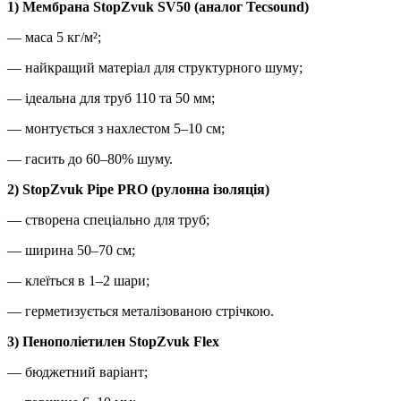
1) Мембрана StopZvuk SV50 (аналог Tecsound)
— маса 5 кг/м²;
— найкращий матеріал для структурного шуму;
— ідеальна для труб 110 та 50 мм;
— монтується з нахлестом 5–10 см;
— гасить до 60–80% шуму.
2) StopZvuk Pipe PRO (рулонна ізоляція)
— створена спеціально для труб;
— ширина 50–70 см;
— клеїться в 1–2 шари;
— герметизується металізованою стрічкою.
3) Пенополіетилен StopZvuk Flex
— бюджетний варіант;