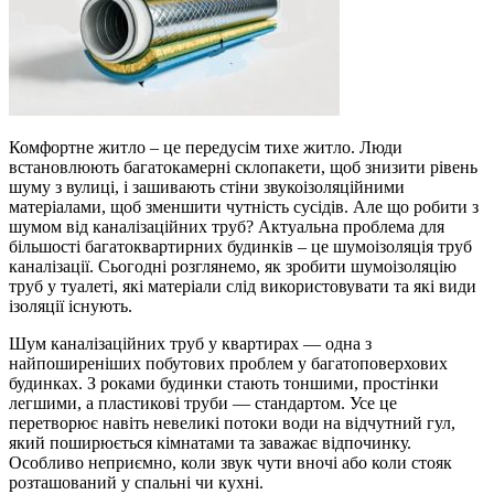
Комфортне житло – це передусім тихе житло. Люди
встановлюють багатокамерні склопакети, щоб знизити рівень
шуму з вулиці, і зашивають стіни звукоізоляційними
матеріалами, щоб зменшити чутність сусідів. Але що робити з
шумом від каналізаційних труб? Актуальна проблема для
більшості багатоквартирних будинків – це шумоізоляція труб
каналізації. Сьогодні розглянемо, як зробити шумоізоляцію
труб у туалеті, які матеріали слід використовувати та які види
ізоляції існують.
Шум каналізаційних труб у квартирах — одна з
найпоширеніших побутових проблем у багатоповерхових
будинках. З роками будинки стають тоншими, простінки
легшими, а пластикові труби — стандартом. Усе це
перетворює навіть невеликі потоки води на відчутний гул,
який поширюється кімнатами та заважає відпочинку.
Особливо неприємно, коли звук чути вночі або коли стояк
розташований у спальні чи кухні.