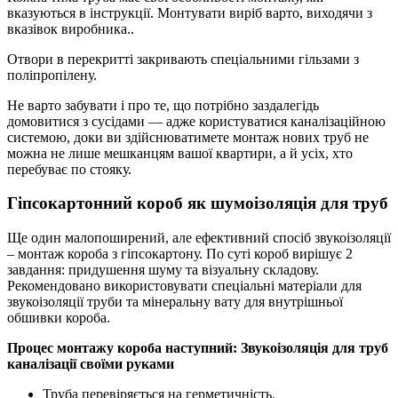
вказуються в інструкції. Монтувати виріб варто, виходячи з
вказівок виробника..
Отвори в перекритті закривають спеціальними гільзами з
поліпропілену.
Не варто забувати і про те, що потрібно заздалегідь
домовитися з сусідами — адже користуватися каналізаційною
системою, доки ви здійснюватимете монтаж нових труб не
можна не лише мешканцям вашої квартири, а й усіх, хто
перебуває по стояку.
Гіпсокартонний короб як шумоізоляція для труб
Ще один малопоширений, але ефективний спосіб звукоізоляції
– монтаж короба з гіпсокартону. По суті короб вирішує 2
завдання: придушення шуму та візуальну складову.
Рекомендовано використовувати спеціальні матеріали для
звукоізоляції труби та мінеральну вату для внутрішньої
обшивки короба.
Процес монтажу короба наступний:
Звукоізоляція для труб
каналізації своїми руками
Труба перевіряється на герметичність.