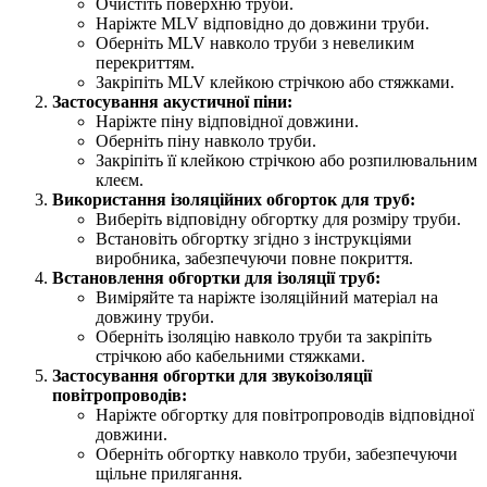
Очистіть поверхню труби.
Наріжте MLV відповідно до довжини труби.
Оберніть MLV навколо труби з невеликим
перекриттям.
Закріпіть MLV клейкою стрічкою або стяжками.
Застосування акустичної піни:
Наріжте піну відповідної довжини.
Оберніть піну навколо труби.
Закріпіть її клейкою стрічкою або розпилювальним
клеєм.
Використання ізоляційних обгорток для труб:
Виберіть відповідну обгортку для розміру труби.
Встановіть обгортку згідно з інструкціями
виробника, забезпечуючи повне покриття.
Встановлення обгортки для ізоляції труб:
Виміряйте та наріжте ізоляційний матеріал на
довжину труби.
Оберніть ізоляцію навколо труби та закріпіть
стрічкою або кабельними стяжками.
Застосування обгортки для звукоізоляції
повітропроводів:
Наріжте обгортку для повітропроводів відповідної
довжини.
Оберніть обгортку навколо труби, забезпечуючи
щільне прилягання.