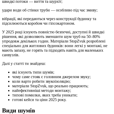
швидкі потоки — виття та шурхіт;
удари води об стінки труби — особливо під час змиву;
вібрації, які передаються через конструкції будинку та
підсилюються коробом чи гіпсокартоном.
У 2025 році існують повністю безпечні, доступні й швидкі
рішення, які дозволяють зменшити шум труб на 50–80%
упродовж декількох годин. Матеріали StopZvuk розроблені
спеціально для житлових будинків: вони легкі у монтажі, не
мають запаху, не горять та підходять навіть для маленьких
санвузлів.
Далі у статті ти знайдеш:
які існують типи шумів;
чому саме стояк є головним джерелом звуку;
коли варто робити звукоізоляцію;
матеріали StopZvuk, що реально працюють;
найефективніші методи монтажу;
типові помилки, яких треба уникати;
готові кейси та ціни 2025 року.
Види шумів