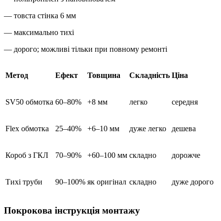
— товста стінка 6 мм
— максимально тихі
— дорого; можливі тільки при повному ремонті
Метод
Ефект
Товщина
Складність
Ціна
SV50 обмотка
60–80%
+8 мм
легко
середня
Flex обмотка
25–40%
+6–10 мм
дуже легко
дешева
Короб з ГКЛ
70–90%
+60–100 мм
складно
дорожче
Тихі труби
90–100%
як оригінал
складно
дуже дорого
Покрокова інструкція монтажу