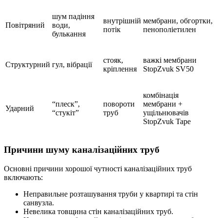
шум падіння
внутрішній
мембрани, обгортки,
Повітряний
води,
потік
пенополіетилен
булькання
стояк,
важкі мембрани
Структурний
гул, вібрації
кріплення
StopZvuk SV50
комбінація
“плеск”,
повороти
мембрани +
Ударний
“стукіт”
труб
ущільнювачів
StopZvuk Tape
Причини шуму каналізаційних труб
Основні причини хорошої чутності каналізаційних труб
включають:
Неправильне розташування труби у квартирі та стін
санвузла.
Невелика товщина стін каналізаційних труб.