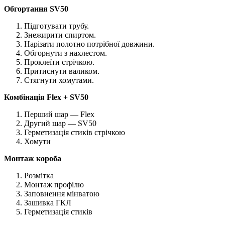
Обгортання SV50
Підготувати трубу.
Знежирити спиртом.
Нарізати полотно потрібної довжини.
Обгорнути з нахлестом.
Проклеїти стрічкою.
Притиснути валиком.
Стягнути хомутами.
Комбінація Flex + SV50
Перший шар — Flex
Другий шар — SV50
Герметизація стиків стрічкою
Хомути
Монтаж короба
Розмітка
Монтаж профілю
Заповнення мінватою
Зашивка ГКЛ
Герметизація стиків