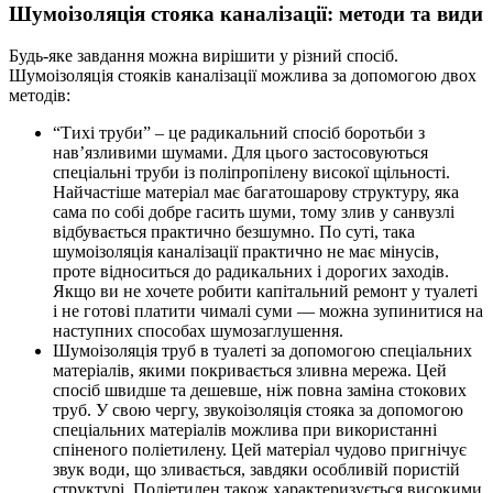
Шумоізоляція стояка каналізації: методи та види
Будь-яке завдання можна вирішити у різний спосіб.
Шумоізоляція стояків каналізації можлива за допомогою двох
методів:
“Тихі труби” – це радикальний спосіб боротьби з
нав’язливими шумами. Для цього застосовуються
спеціальні труби із поліпропілену високої щільності.
Найчастіше матеріал має багатошарову структуру, яка
сама по собі добре гасить шуми, тому злив у санвузлі
відбувається практично безшумно. По суті, така
шумоізоляція каналізації практично не має мінусів,
проте відноситься до радикальних і дорогих заходів.
Якщо ви не хочете робити капітальний ремонт у туалеті
і не готові платити чималі суми — можна зупинитися на
наступних способах шумозаглушення.
Шумоізоляція труб в туалеті за допомогою спеціальних
матеріалів, якими покривається зливна мережа. Цей
спосіб швидше та дешевше, ніж повна заміна стокових
труб. У свою чергу, звукоізоляція стояка за допомогою
спеціальних матеріалів можлива при використанні
спіненого поліетилену. Цей матеріал чудово пригнічує
звук води, що зливається, завдяки особливій пористій
структурі. Поліетилен також характеризується високими