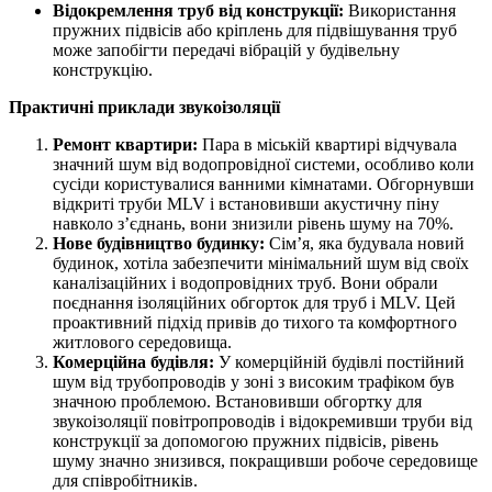
Відокремлення труб від конструкції:
Використання
пружних підвісів або кріплень для підвішування труб
може запобігти передачі вібрацій у будівельну
конструкцію.
Практичні приклади звукоізоляції
Ремонт квартири:
Пара в міській квартирі відчувала
значний шум від водопровідної системи, особливо коли
сусіди користувалися ванними кімнатами. Обгорнувши
відкриті труби MLV і встановивши акустичну піну
навколо з’єднань, вони знизили рівень шуму на 70%.
Нове будівництво будинку:
Сім’я, яка будувала новий
будинок, хотіла забезпечити мінімальний шум від своїх
каналізаційних і водопровідних труб. Вони обрали
поєднання ізоляційних обгорток для труб і MLV. Цей
проактивний підхід привів до тихого та комфортного
житлового середовища.
Комерційна будівля:
У комерційній будівлі постійний
шум від трубопроводів у зоні з високим трафіком був
значною проблемою. Встановивши обгортку для
звукоізоляції повітропроводів і відокремивши труби від
конструкції за допомогою пружних підвісів, рівень
шуму значно знизився, покращивши робоче середовище
для співробітників.