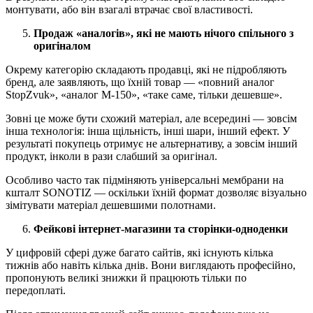
монтувати, або він взагалі втрачає свої властивості.
Продаж «аналогів», які не мають нічого спільного з
оригіналом
Окрему категорію складають продавці, які не підробляють
бренд, але заявляють, що їхній товар — «повний аналог
StopZvuk», «аналог М-150», «таке саме, тільки дешевше».
Зовні це може бути схожий матеріал, але всередині — зовсім
інша технологія: інша щільність, інші шари, інший ефект. У
результаті покупець отримує не альтернативу, а зовсім інший
продукт, інколи в рази слабший за оригінал.
Особливо часто так підміняють універсальні мембрани на
кшталт SONOTIZ — оскільки їхній формат дозволяє візуально
зімітувати матеріал дешевшими полотнами.
Фейкові інтернет-магазини та сторінки-одноденки
У цифровій сфері дуже багато сайтів, які існують кілька
тижнів або навіть кілька днів. Вони виглядають професійно,
пропонують великі знижки й працюють тільки по
передоплаті.