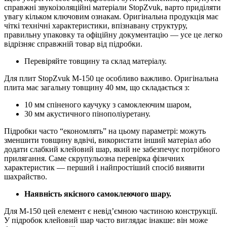
справжні звукоізоляційні матеріали StopZvuk, варто приділяти
увагу кільком ключовим ознакам. Оригінальна продукція має
чіткі технічні характеристики, впізнавану структуру,
правильну упаковку та офіційну документацію — усе це легко
відрізняє справжній товар від підробки.
Перевіряйте товщину та склад матеріалу.
Для плит StopZvuk М-150 це особливо важливо. Оригінальна
плита має загальну товщину 40 мм, що складається з:
10 мм спіненого каучуку з самоклеючим шаром,
30 мм акустичного пінополіуретану.
Підробки часто “економлять” на цьому параметрі: можуть
зменшити товщину вдвічі, використати інший матеріал або
додати слабкий клейовий шар, який не забезпечує потрібного
прилягання. Саме скрупульозна перевірка фізичних
характеристик — перший і найпростіший спосіб виявити
шахрайство.
Наявність якісного самоклеючого шару.
Для М-150 цей елемент є невід’ємною частиною конструкції.
У підробок клейовий шар часто виглядає інакше: він може