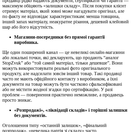
продавці рідко надають документи, сертифікати чи гарантії —
максимум обіцяють «залишки складу». Після покупки клієнт
отримує матеріал, який зовні може нагадувати оригінал, але
по факту не відповідає характеристикам: менша товщина,
інший запах матеріалу, неакуратне різання, дешевий клейовий
шар або його відсутність.
Магазини-посередники без прямої гарантії
виробника.
Ще один поширений канал — це невеликі онлайн-магазини
або локальні точки, які декларують, що продають “аналог
StopZvuk” або “той самий матеріал, тільки дешевше”. Вони
можуть використовувати реальні фото оригінального
продукту, але надсилати зовсім інший товар. Такі продавці
часто не мають офіційного контакту з виробником, а їхні
документи на товар можуть бути частково сфальсифіковані
або не містити жодної згадки про сертифікацію. У разі
проблем — повернення практично неможливе, а продавець
просто зникає.
«Розпродажі», «ліквідації складів» і торішні залишки
без документів.
Оголошення типу «останній залишок», «фінальний
розпродаж», «невелика партія зі складу» часто