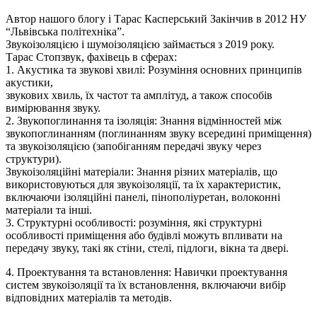
Автор нашого блогу і Тарас Касперський Закінчив в 2012 НУ
“Львівська політехніка”.
Звукоізоляцією і шумоізоляцією займається з 2019 року.
Тарас Стопзвук, фахівець в сферах:
1. Акустика та звукові хвилі: Розуміння основних принципів
акустики,
звукових хвиль, їх частот та амплітуд, а також способів
вимірювання звуку.
2. Звукопоглинання та ізоляція: Знання відмінностей між
звукопоглинанням (поглинанням звуку всередині приміщення)
та звукоізоляцією (запобіганням передачі звуку через
структури).
Звукоізоляційні матеріали: Знання різних матеріалів, що
використовуються для звукоізоляції, та їх характеристик,
включаючи ізоляційні панелі, пінополіуретан, волоконні
матеріали та інші.
3. Структурні особливості: розуміння, які структурні
особливості приміщення або будівлі можуть впливати на
передачу звуку, такі як стіни, стелі, підлоги, вікна та двері.
4. Проектування та встановлення: Навички проектування
систем звукоізоляції та їх встановлення, включаючи вибір
відповідних матеріалів та методів.