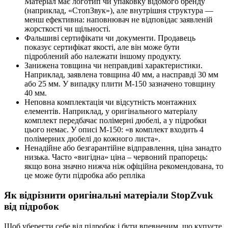
Матеріал має логотип чи упаковку відомого бренду
(наприклад, «СтопЗвук»), але внутрішня структура —
менш ефективна: наповнювач не відповідає заявленій
жорсткості чи щільності.
Фальшиві сертифікати чи документи. Продавець
показує сертифікат якості, але він може бути
підроблений або належати іншому продукту.
Занижена товщина чи неправдиві характеристики.
Наприклад, заявлена товщина 40 мм, а насправді 30 мм
або 25 мм. У випадку плити М-150 зазначено товщину
40 мм.
Неповна комплектація чи відсутність монтажних
елементів. Наприклад, у оригінального матеріалу
комплект передбачає полімерні дюбелі, а у підробки
цього немає. У описі М-150: «в комплект входить 4
полімерних дюбелі до кожного листа».
Ненадійне або безгарантійне відправлення, ціна занадто
низька. Часто «вигідна» ціна – червоний прапорець:
якщо вона значно нижча ніж офіційна рекомендована, то
це може бути підробка або репліка
Як відрізнити оригінальні матеріали
StopZvuk
від підробок
Щоб уберегти себе від підробок і бути впевненим, що купуєте