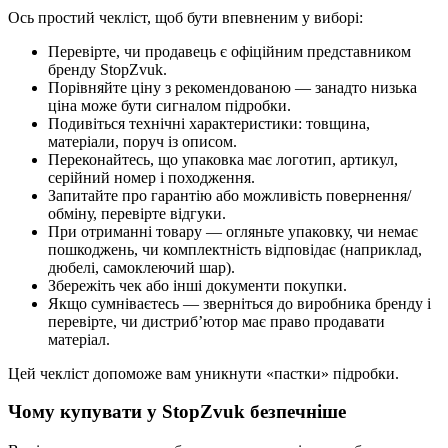
Ось простий чекліст, щоб бути впевненим у виборі:
Перевірте, чи продавець є офіційним представником
бренду StopZvuk.
Порівняйте ціну з рекомендованою — занадто низька
ціна може бути сигналом підробки.
Подивіться технічні характеристики: товщина,
матеріали, поруч із описом.
Переконайтесь, що упаковка має логотип, артикул,
серійний номер і походження.
Запитайте про гарантію або можливість повернення/
обміну, перевірте відгуки.
При отриманні товару — огляньте упаковку, чи немає
пошкоджень, чи комплектність відповідає (наприклад,
дюбелі, самоклеючий шар).
Збережіть чек або інші документи покупки.
Якщо сумніваєтесь — зверніться до виробника бренду і
перевірте, чи дистриб’ютор має право продавати
матеріал.
Цей чекліст допоможе вам уникнути «пастки» підробки.
Чому купувати у StopZvuk безпечніше