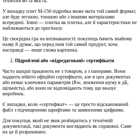
технологію та якість.
У випадку плит М-150 підробка може мати той самий формат,
але буде легшою, тоншою або з іншими матеріалами
всередині. Зовні — плитка як плитка, але її характеристики не
наближаються до оригіналу.
Це своєрідна гра на впізнаваності: покупець бачить знайому
назву й думає, що перед ним той самий продукт, хоча
насправді — лише схожа картинка.
Підроблені або «відредаговані» сертифікати
Часто шахраї працюють не з товаром, а з паперами. Вони
надають нібито офіційні сертифікати, але в цих документах
або немає ключових параметрів (Rw, зниження шуму в дБ,
щільність), або вони не відповідають тому, що вказує
виробник.
Є випадки, коли «сертифікат» — це просто відсканований
файл з підчищеними шрифтами та заміненими цифрами.
Для покупця, який не звик розбиратись у технічній
документації, такі документи виглядають як справжні. Саме
на це й розраховано.