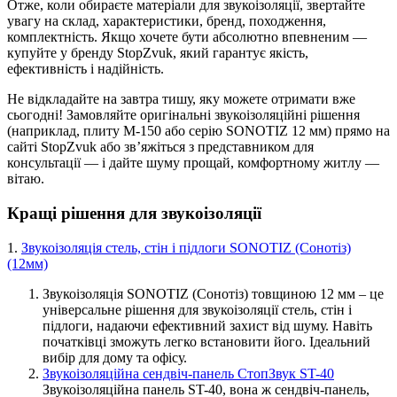
Отже, коли обираєте матеріали для звукоізоляції, звертайте
увагу на склад, характеристики, бренд, походження,
комплектність. Якщо хочете бути абсолютно впевненим —
купуйте у бренду StopZvuk, який гарантує якість,
ефективність і надійність.
Не відкладайте на завтра тишу, яку можете отримати вже
сьогодні! Замовляйте оригінальні звукоізоляційні рішення
(наприклад, плиту М-150 або серію SONOTIZ 12 мм) прямо на
сайті StopZvuk або зв’яжіться з представником для
консультації — і дайте шуму прощай, комфортному житлу —
вітаю.
Кращі рішення для звукоізоляції
1.
Звукоізоляція стель, стін і підлоги SONOTIZ (Сонотіз)
(12мм)
Звукоізоляція SONOTIZ (Сонотіз) товщиною 12 мм – це
універсальне рішення для звукоізоляції стель, стін і
підлоги, надаючи ефективний захист від шуму. Навіть
початківці зможуть легко встановити його. Ідеальний
вибір для дому та офісу.
Звукоізоляційна сендвіч-панель СтопЗвук ST-40
Звукоізоляційна панель ST-40, вона ж сендвіч-панель,