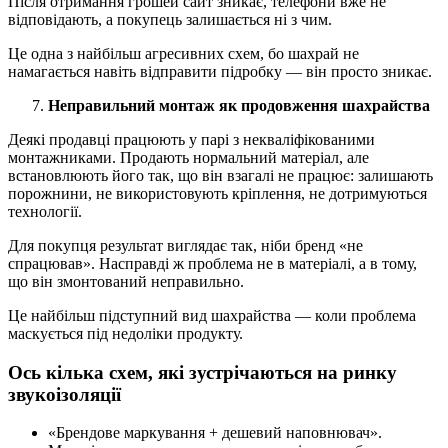
Після отримання грошей сайт зникає, телефони вже не
відповідають, а покупець залишається ні з чим.
Це одна з найбільш агресивних схем, бо шахрай не
намагається навіть відправити підробку — він просто зникає.
Неправильний монтаж як продовження шахрайства
Деякі продавці працюють у парі з некваліфікованими
монтажниками. Продають нормальний матеріал, але
встановлюють його так, що він взагалі не працює: залишають
порожнини, не використовують кріплення, не дотримуються
технології.
Для покупця результат виглядає так, ніби бренд «не
спрацював». Насправді ж проблема не в матеріалі, а в тому,
що він змонтований неправильно.
Це найбільш підступний вид шахрайства — коли проблема
маскується під недоліки продукту.
Ось кілька схем, які зустрічаються на ринку
звукоізоляції
«Брендове маркування + дешевий наповнювач».