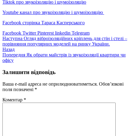
Tiktok про звукоізоляцію і шумоізоляцію
Youtube канал про звукоізоляцію і шумоізоляцію
Facebook сторінка Тараса Касперського
Facebook
Twitter
Pinterest
linkedin
Telegram
Наступна
Огляд віброізоляційних кріплень для стін і стелі –
порівняння популярних моделей на ринку України.
Назад
Попередня
Як обрати майстрів із звукоізоляції квартири чи
офісу
Залишити відповідь
Ваша e-mail адреса не оприлюднюватиметься.
Обов’язкові
поля позначені
*
Коментар
*