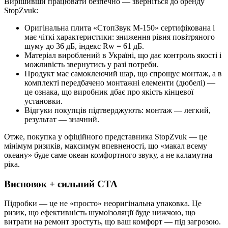
Вирішивши працювати безпечно — зверніться до бренду
StopZvuk:
Оригінальна плита «СтопЗвук М-150» сертифікована і
має чіткі характеристики: зниження рівня повітряного
шуму до 36 дБ, індекс Rw = 61 дБ.
Матеріал вироблений в Україні, що дає контроль якості і
можливість звернутись у разі потреби.
Продукт має самоклеючий шар, що спрощує монтаж, а в
комплекті передбачено монтажні елементи (дюбелі) —
це ознака, що виробник дбає про якість кінцевої
установки.
Відгуки покупців підтверджують: монтаж — легкий,
результат — значний.
Отже, покупка у офіційного представника StopZvuk — це
мінімум ризиків, максимум впевненості, що «макал всему
океану» буде саме океан комфортного звуку, а не каламутна
ріка.
Висновок + сильний CTA
Підробки — це не «просто» неоригінальна упаковка. Це
ризик, що ефективність шумоізоляції буде нижчою, що
витрати на ремонт зростуть, що ваш комфорт — під загрозою.