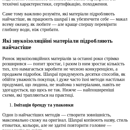
технічні характеристики, сертифікацію, походження.
Саме тому важливо розуміти, які матеріали підробляють
найчастіше, як працюють шахраї і як убезпечити себе — макал
всему океану, як любите — але краще спершу перевірити
глибину води, ніж стрибати.
Які звукоізоляційні матеріали підробляють
найчастіше
Ринок звукоізоляційних матеріалів за останні роки стрімко
розширився — попит зростає, і разом із ним зростає кількість
тих, хто намагається заробити не чесною конкуренцією, а
продажем підробок. Шахраї придумують десятки способів, як
обійти уважність покупця, і дуже часто їхні методи настільки
продумані, що людина, не знайома з матеріалами, навіть не
здогадується, що щось не так. Нижче — найпоширеніші
схеми, які трапляються на практиці.
Імітація бренду та упаковки
Один із найчастіших методів — створити зовнішність,
максимально схожу на оригінал. Шахраї копіюють назву, стиль
етикетки, кольори, але не здатні повторити головне —