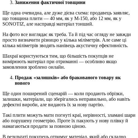
Заниження фактичної товщини
Ще одна очевидна, але дуже дієва схема: продавець заявляє,
що товщина плити — 40 мм, як у М-150, або 12 мм, як у
SONOTIZ, але насправді матеріал тонший.
На фото все виглядає як треба. Та й під час огляду не завжди
просто визначити різницю у кілька міліметрів. Але саме ці
кілька міліметрів зводять нанівець акустичну ефективність.
Шахраї користуються тим, що більшість покупців не
вимірюють матеріал при отриманні — особливо якщо
замовлення зроблено онлайн.
Продаж «залишків» або бракованого товару як
нового
Ще один поширений сценарій — коли продають обрізки,
залишки, матеріали, що зберігались неправильно, або навіть
дефектні вироби, але видають їх за нову партію.
Такі плити можуть мати погнуті краї, нерівності, зламані шари
або порушену геометрію. Проте їх пакують у нову плівку й
намагаються продати за повною ціною.
В результаті покупець отримує матеріал, який або складно