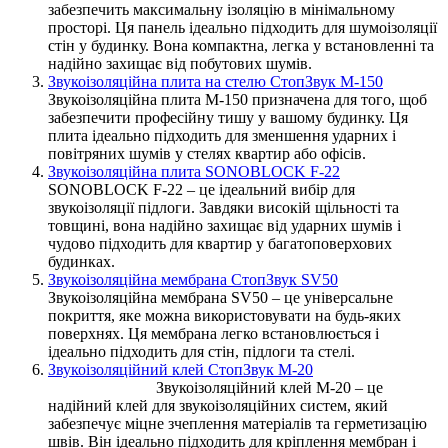
забезпечить максимальну ізоляцію в мінімальному
просторі. Ця панель ідеально підходить для шумоізоляції
стін у будинку. Вона компактна, легка у встановленні та
надійно захищає від побутових шумів.
Звукоізоляційна плита на стелю СтопЗвук М-150
Звукоізоляційна плита М-150 призначена для того, щоб
забезпечити професійну тишу у вашому будинку. Ця
плита ідеально підходить для зменшення ударних і
повітряних шумів у стелях квартир або офісів.
Звукоізоляційна плита SONOBLOCK F-22
SONOBLOCK F-22 – це ідеальний вибір для
звукоізоляції підлоги. Завдяки високій щільності та
товщині, вона надійно захищає від ударних шумів і
чудово підходить для квартир у багатоповерхових
будинках.
Звукоізоляційна мембрана СтопЗвук SV50
Звукоізоляційна мембрана SV50 – це універсальне
покриття, яке можна використовувати на будь-яких
поверхнях. Ця мембрана легко встановлюється і
ідеально підходить для стін, підлоги та стелі.
Звукоізоляційний клей СтопЗвук М-20
Звукоізоляційний клей М-20 – це
надійний клей для звукоізоляційних систем, який
забезпечує міцне зчеплення матеріалів та герметизацію
швів. Він ідеально підходить для кріплення мембран і