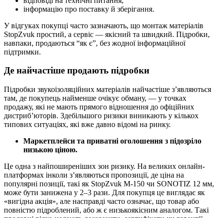
відповіді на технічні питання,
інформацію про поставку й зберігання.
У відгуках покупці часто зазначають, що монтаж матеріалів
StopZvuk простий, а сервіс — якісний та швидкий. Підробки,
навпаки, продаються “як є”, без жодної інформаційної
підтримки.
Де найчастіше продають підробки
Підробки звукоізоляційних матеріалів найчастіше з’являються
там, де покупець найменше очікує обману, — у точках
продажу, які не мають прямого відношення до офіційних
дистриб’юторів. Здебільшого ризики виникають у кількох
типових ситуаціях, які вже давно відомі на ринку.
Маркетплейси та приватні оголошення з підозріло
низькою ціною.
Це одна з найпоширеніших зон ризику. На великих онлайн-
платформах інколи з’являються пропозиції, де ціна на
популярні позиції, такі як StopZvuk M-150 чи SONOTIZ 12 мм,
може бути занижена у 2–3 рази. Для покупця це виглядає як
«вигідна акція», але насправді часто означає, що товар або
повністю підроблений, або ж є низькоякісним аналогом. Такі