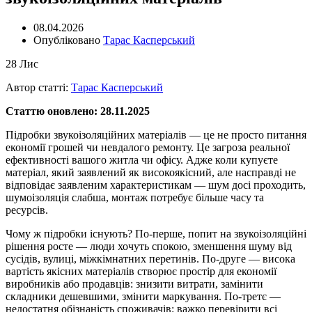
08.04.2026
Опубліковано
Тарас Касперський
28
Лис
Автор статті:
Тарас Касперський
Статтю оновлено: 28.11.2025
Підробки звукоізоляційних матеріалів — це не просто питання
економії грошей чи невдалого ремонту. Це загроза реальної
ефективності вашого житла чи офісу. Адже коли купуєте
матеріал, який заявлений як високоякісний, але насправді не
відповідає заявленим характеристикам — шум досі проходить,
шумоізоляція слабша, монтаж потребує більше часу та
ресурсів.
Чому ж підробки існують? По-перше, попит на звукоізоляційні
рішення росте — люди хочуть спокою, зменшення шуму від
сусідів, вулиці, міжкімнатних перетинів. По-друге — висока
вартість якісних матеріалів створює простір для економії
виробників або продавців: знизити витрати, замінити
складники дешевшими, змінити маркування. По-третє —
недостатня обізнаність споживачів: важко перевірити всі