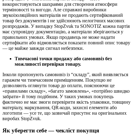
використовуються шахраями для створення атмосфери
терміновості та вигоди. Але справжні виробники
звукоізоляційних матеріалів не продають сертифікований
товар без документів і не здійснюють нелогічних масових
розпродажів. У випадку StopZvuk та SONOTIZ кожна партія
має супровідну документацію, а матеріали зберігаються у
правильних умовах. Якщо продавець не може надати
сертифікати або відмовляється показати повний опис товару
— це майже завжди сигнал небезпеки.
Тимчасові точки продажу або самовивіз без
можливості перевірки товару.
Інколи пропонують самовивіз із “складу”, який виявляється
гаражем чи тимчасовим приміщенням. Покупцю не
дозволяють оглянути товар до оплати, пояснюючи це
«правилами складу», «багато замовлень», «потрібно швидко
забрати» й тому подібним. У таких умовах покупець
фактично не має змоги перевірити якість упаковки, товщину
матеріалу, маркування, QR-коди, захисні елементи або
логотипи — усе те, що зазвичай присутнє на оригінальних
виробах StopZvuk.
Як уберегти себе — чекліст покупця