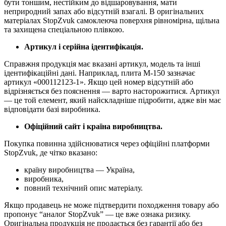
бути тоншим, нестійким до відшаровування, мати
неприродний запах або відсутній взагалі. В оригінальних
матеріалах StopZvuk самоклеюча поверхня рівномірна, щільна
та захищена спеціальною плівкою.
Артикул і серійна ідентифікація.
Справжня продукція має вказані артикул, модель та інші
ідентифікаційні дані. Наприклад, плита М-150 зазначає
артикул «000112123-1». Якщо цей номер відсутній або
відрізняється без пояснення — варто насторожитися. Артикул
— це той елемент, який найскладніше підробити, адже він має
відповідати базі виробника.
Офіційний сайт і країна виробництва.
Покупка повинна здійснюватися через офіційні платформи
StopZvuk, де чітко вказано:
країну виробництва — Україна,
виробника,
повний технічний опис матеріалу.
Якщо продавець не може підтвердити походження товару або
пропонує “аналог StopZvuk” — це вже ознака ризику.
Оригінальна продукція не продається без гарантії або без