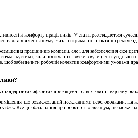
вності й комфорту працівників. У статті розглядаються сучасні 
і рішення для зниження шуму. Читачі отримають практичні рекоме
ння працівників компанії, але і для забезпечення сконцентро
стема акустики, коли різноманітні звуки з вулиці чи сусіднього
тже, щоб забезпечити робочий колектив комфортними умовами прац
стики?
в стандартному офісному приміщенні, слід згадати «картину роб
приміщення, що розмежований нескладними перегородками. На ко
оутбук. Все це обладнання при роботі створює шум, що може від