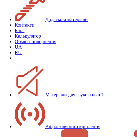
Додаткові матеріали
Контакти
Блог
Калькулятор
Обмін і повернення
UA
RU
Матеріали для звукоізоляції
Віброізоляційні кріплення