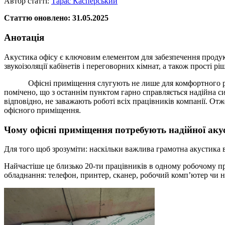
Автор статті:
Тарас Касперський
Статтю оновлено: 31.05.2025
Анотація
Акустика офісу є ключовим елементом для забезпечення продукти
звукоізоляції кабінетів і переговорних кімнат, а також прост
Офісні приміщення слугують не лише для комфортного розміще
помічено, що з останнім пунктом гарно справляється надійна си
відповідно, не заважають роботі всіх працівників компанії. О
офісного приміщення.
Чому офісні приміщення потребують надійної аку
Для того щоб зрозуміти: наскільки важлива грамотна акустика 
Найчастіше це близько 20-ти працівників в одному робочому 
обладнання: телефон, принтер, сканер, робочий комп’ютер чи н