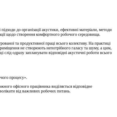
підходи до організації акустики, ефективні матеріали, методи
ндації щодо створення комфортного робочого середовища.
ваної та продуктивної праці всього колективу. На практиці
 приміщення не створюють непотрібного галасу та шуму, а цим,
і слід одразу запланувати відповідні акустичні роботи всього
очого процесу».
жного офісного працівника виділяється відповідне
волікати від важливих робочих питань.