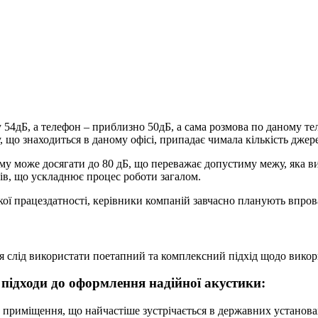
54дБ, а телефон – приблизно 50дБ, а сама розмова по даному те
 що знаходиться в даному офісі, припадає чимала кількість джер
уму може досягати до 80 дБ, що переважає допустиму межу, яка в
ків, що ускладнює процес роботи загалом.
ої працездатності, керівники компаній завчасно планують впро
 використати поетапний та комплексний підхід щодо використ
підходи до оформлення надійної акустики:
приміщення, що найчастіше зустрічається в державних установах