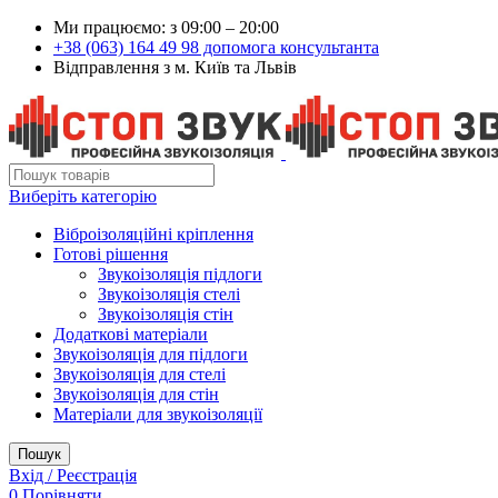
Ми працюємо: з 09:00 – 20:00
+38 (063) 164 49 98 допомога консультанта
Відправлення з м. Київ та Львів
Виберіть категорію
Віброізоляційні кріплення
Готові рішення
Звукоізоляція підлоги
Звукоізоляція стелі
Звукоізоляція стін
Додаткові матеріали
Звукоізоляція для підлоги
Звукоізоляція для стелі
Звукоізоляція для стін
Матеріали для звукоізоляції
Пошук
Вхід / Реєстрація
0
Порівняти