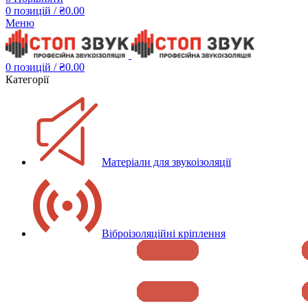
0
позицій
/
₴
0.00
Меню
0
позицій
/
₴
0.00
Категорії
Матеріали для звукоізоляції
Віброізоляційні кріплення