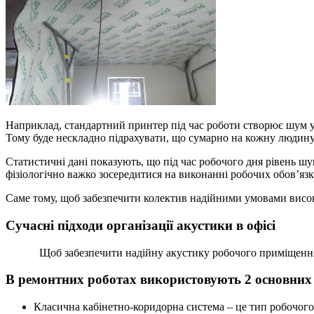
Наприклад, стандартний принтер під час роботи створює шум у 
Тому буде нескладно підрахувати, що сумарно на кожну людину,
Статистичні дані показують, що під час робочого дня рівень ш
фізіологічно важко зосередитися на виконанні робочих обов’яз
Саме тому, щоб забезпечити колектив надійними умовами висок
Сучасні підходи організації акустики в офісі
Щоб забезпечити надійну акустику робочого приміщення слід
В ремонтних роботах використовують 2 основних 
Класична кабінетно-коридорна система – це тип робочого 