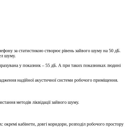
лефону за статистикою створює рівень зайвого шуму на 50 дБ.
ел шуму.
ирахувана у показник – 55 дБ. А при таких показниках людині
вадження надійної акустичної системи робочого приміщення.
ання методів ліквідації зайвого шуму.
: окремі кабінети, довгі коридори, розподіл робочого простору