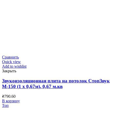
Сравнить
Quick view
Add to wishlist
Закрыть
Звукоизоляционная плита на потолок СтопЗвук
М-150 (1 х 0,67м), 0,67 м.кв
₴
790.60
В корзину
Топ