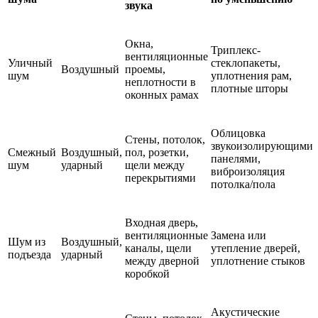
звука
Окна,
Триплекс-
вентиляционные
Уличный
стеклопакеты,
Воздушный
проемы,
шум
уплотнения рам,
неплотности в
плотные шторы
оконных рамах
Облицовка
Стены, потолок,
звукоизолирующими
Смежный
Воздушный,
пол, розетки,
панелями,
шум
ударный
щели между
виброизоляция
перекрытиями
потолка/пола
Входная дверь,
вентиляционные
Замена или
Шум из
Воздушный,
каналы, щели
утепление дверей,
подъезда
ударный
между дверной
уплотнение стыков
коробкой
Акустические