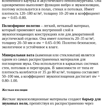
вспененного каучука и акустического пенополиуретана. Она
одновременно выполняет функцию вибро и звукоизоляции,
поэтому используется в полах, стенах и потолках. Имеет
плотность 120–180 кг/м³, толщину 10–20 мм и коэффициент
αw = 0.65–0.80.
Полиэфирное полотно
– легкий, нетканый материал,
который применяют как внутренний слой в
звукопоглощающих конструкциях или для декоративной
акустической отделки. Она имеет плотность 20–35 кг/м³,
толщину 20–50 мм и αw = 0.65–0.90. Полотно безопасное,
экологичное и устойчивое к влаге.
Минеральная вата
(каменная или стекловатая) является
одним из самых распространенных материалов для
поглощения звука. Она используется в каркасных системах
стен, потолков и перегородок. В зависимости от типа ее
плотность колеблется от 35 до 80 кг/м³, толщина составляет
50–100 мм, а коэффициент звукопоглощения достигает αw =
0.80–1.00.
Жесткая изоляция
Жесткие звукоизоляционные материалы создают
барьер для
звуковых волн,
препятствуя их распространению через