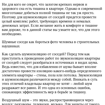
Ни для кого не секрет, что залогом крепких нервов и
здорового сна есть тишина в квартире. Однако в современной
многоэтажке добиться полной тишины не так уж просто.
Поэтому для шумоизоляции от соседей придется провести
целый комплекс работ, требующих времени и немалых
денежных затрат. Если желание жить в комфорте и тишине
вам дороже, то в данной статье вы узнаете все, что для этого
необходимо.
Шумные соседи как бороться фото человека в строительных
наушниках
Как сделать шумоизоляцию от соседей? Перед тем как
приступить к проведению работ по звукоизоляции квартиры
от соседей следует разобраться в источниках и видах шума.
Ведь известно, что для избавления от шума бывает вполне
достаточно провести изоляцию какого-нибудь определенного
элемента квартиры – стены, пола или потолка. Звукоизоляция
и шумоизоляция различаются между собой. Вникать в суть
этих отличий владельцы квартир не хотят – любой шум
раздражает все равно. И это одна из основных ошибок,
снижающих эффективность мер в борьбе за тишину.
Воздушный шум – это звуки, распространяющиеся через
воздух: разговоры, телевизор, музыка. Для защиты от такого