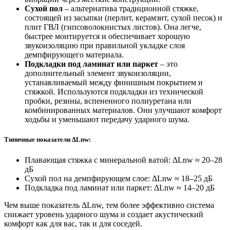
Сухой пол
– альтернатива традиционной стяжке,
состоящей из засыпки (перлит, керамзит, сухой песок) и
плит ГВЛ (гипсоволокнистых листов). Она легче,
быстрее монтируется и обеспечивает хорошую
звукоизоляцию при правильной укладке слоя
демпфирующего материала.
Подкладки под ламинат или паркет
– это
дополнительный элемент звукоизоляции,
устанавливаемый между финишным покрытием и
стяжкой. Используются подкладки из технической
пробки, резины, вспененного полиуретана или
комбинированных материалов. Они улучшают комфорт
ходьбы и уменьшают передачу ударного шума.
Типичные показатели ΔLnw:
Плавающая стяжка с минеральной ватой: ΔLnw ≈ 20–28
дБ
Сухой пол на демпфирующем слое: ΔLnw ≈ 18–25 дБ
Подкладка под ламинат или паркет: ΔLnw ≈ 14–20 дБ
Чем выше показатель ΔLnw, тем более эффективно система
снижает уровень ударного шума и создает акустический
комфорт как для вас, так и для соседей.