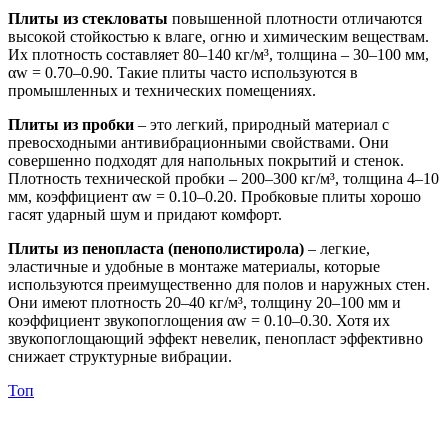
Плиты из стекловаты
повышенной плотности отличаются
высокой стойкостью к влаге, огню и химическим веществам.
Их плотность составляет 80–140 кг/м³, толщина – 30–100 мм,
αw = 0.70–0.90. Такие плиты часто используются в
промышленных и технических помещениях.
Плиты из пробки
– это легкий, природный материал с
превосходными антивибрационными свойствами. Они
совершенно подходят для напольных покрытий и стенок.
Плотность технической пробки – 200–300 кг/м³, толщина 4–10
мм, коэффициент αw = 0.10–0.20. Пробковые плиты хорошо
гасят ударный шум и придают комфорт.
Плиты из пенопласта (пенополистирола)
– легкие,
эластичные и удобные в монтаже материалы, которые
используются преимущественно для полов и наружных стен.
Они имеют плотность 20–40 кг/м³, толщину 20–100 мм и
коэффициент звукопоглощения αw = 0.10–0.30. Хотя их
звукопоглощающий эффект невелик, пенопласт эффективно
снижает структурные вибрации.
Топ