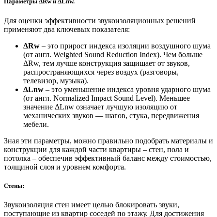
Параметры ΔRw и ΔLnw.
Для оценки эффективности звукоизоляционных решений
применяют два ключевых показателя:
ΔRw
– это прирост индекса изоляции воздушного шума
(от англ. Weighted Sound Reduction Index). Чем больше
ΔRw, тем лучше конструкция защищает от звуков,
распространяющихся через воздух (разговоры,
телевизор, музыка).
ΔLnw
– это уменьшение индекса уровня ударного шума
(от англ. Normalized Impact Sound Level). Меньшее
значение ΔLnw означает лучшую изоляцию от
механических звуков — шагов, стука, передвижения
мебели.
Зная эти параметры, можно правильно подобрать материалы и
конструкции для каждой части квартиры – стен, пола и
потолка – обеспечив эффективный баланс между стоимостью,
толщиной слоя и уровнем комфорта.
Стены:
Звукоизоляция стен имеет целью блокировать звуки,
поступающие из квартир соседей по этажу. Для достижения