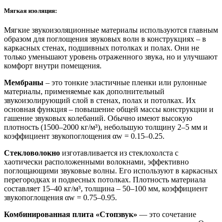
Мягкая изоляция:
Мягкие звукоизоляционные материалы используются главным
образом для поглощения звуковых волн в конструкциях – в
каркасных стенах, подшивных потолках и полах. Они не
только уменьшают уровень отраженного звука, но и улучшают
комфорт внутри помещения.
Мембраны
– это тонкие эластичные пленки или рулонные
материалы, применяемые как дополнительный
звукоизолирующий слой в стенах, полах и потолках. Их
основная функция – повышение общей массы конструкции и
гашение звуковых колебаний. Обычно имеют высокую
плотность (1500–2000 кг/м³), небольшую толщину 2–5 мм и
коэффициент звукопоглощения αw = 0.15–0.25.
Стекловолокно
изготавливается из стеклохолста с
хаотически расположенными волокнами, эффективно
поглощающими звуковые волны. Его используют в каркасных
перегородках и подвесных потолках. Плотность материала
составляет 15–40 кг/м³, толщина – 50–100 мм, коэффициент
звукопоглощения αw = 0.75–0.95.
Комбинированная плита «Стопзвук»
— это сочетание