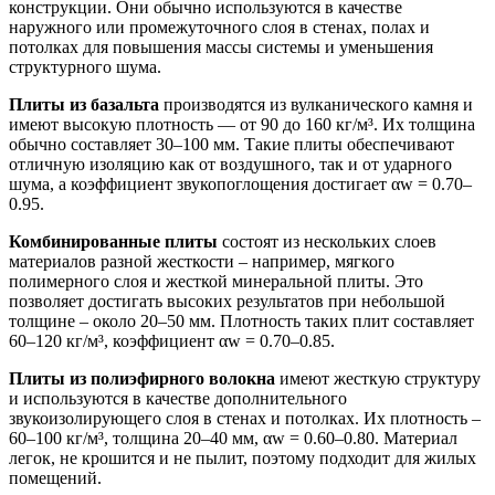
конструкции. Они обычно используются в качестве
наружного или промежуточного слоя в стенах, полах и
потолках для повышения массы системы и уменьшения
структурного шума.
Плиты из базальта
производятся из вулканического камня и
имеют высокую плотность — от 90 до 160 кг/м³. Их толщина
обычно составляет 30–100 мм. Такие плиты обеспечивают
отличную изоляцию как от воздушного, так и от ударного
шума, а коэффициент звукопоглощения достигает αw = 0.70–
0.95.
Комбинированные плиты
состоят из нескольких слоев
материалов разной жесткости – например, мягкого
полимерного слоя и жесткой минеральной плиты. Это
позволяет достигать высоких результатов при небольшой
толщине – около 20–50 мм. Плотность таких плит составляет
60–120 кг/м³, коэффициент αw = 0.70–0.85.
Плиты из полиэфирного волокна
имеют жесткую структуру
и используются в качестве дополнительного
звукоизолирующего слоя в стенах и потолках. Их плотность –
60–100 кг/м³, толщина 20–40 мм, αw = 0.60–0.80. Материал
легок, не крошится и не пылит, поэтому подходит для жилых
помещений.