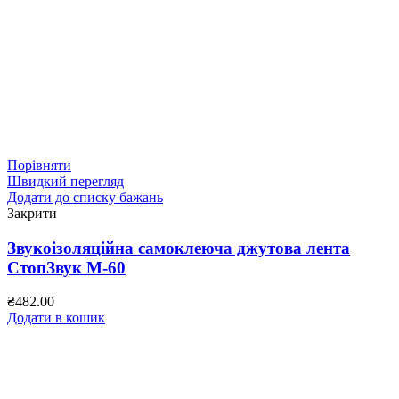
Порівняти
Швидкий перегляд
Додати до списку бажань
Закрити
Звукоізоляційна самоклеюча джутова лента
СтопЗвук М-60
₴
482.00
Додати в кошик