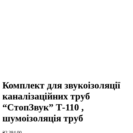
Натисніть, щоб збільшити
Комплект для звукоізоляції
каналізаційних труб
“СтопЗвук” Т-110 ,
шумоізоляція труб
₴
2,384.00