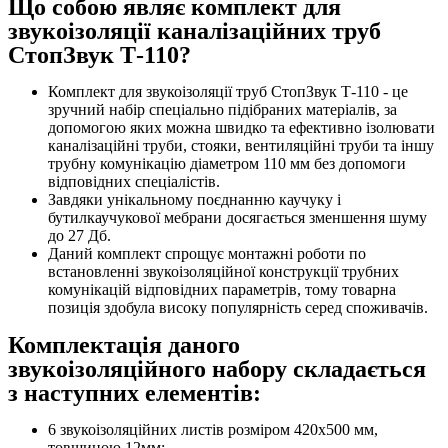
Що собою являє комплект для
звукоізоляції каналізаційних труб
СтопЗвук Т-110?
Комплект для звукоізоляції труб СтопЗвук Т-110 - це
зручний набір спеціально підібраних матеріалів, за
допомогою яких можна швидко та ефективно ізолювати
каналізаційні труби, стояки, вентиляційні труби та іншу
трубну комунікацію діаметром 110 мм без допомоги
відповідних спеціалістів.
Завдяки унікальному поєднанню каучуку і
бутилкаучукової мебрани досягається зменшення шуму
до 27 Дб.
Даний комплект спрощує монтажні роботи по
встановленні звукоізоляційної конструкції трубних
комунікацій відповідних параметрів, тому товарна
позиція здобула високу популярність серед споживачів.
Комплектація даного
звукоізоляційного набору складається
з наступних елементів:
6 звукоізоляційних листів розміром 420х500 мм,
товщиною 12мм;