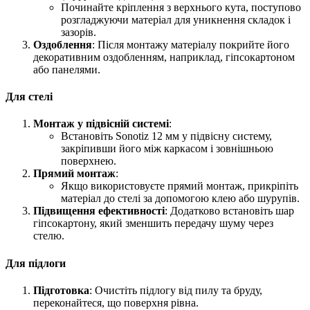
Починайте кріплення з верхнього кута, поступово
розгладжуючи матеріал для уникнення складок і
зазорів.
Оздоблення
: Після монтажу матеріалу покрийте його
декоративним оздобленням, наприклад, гіпсокартоном
або панелями.
Для стелі
Монтаж у підвісній системі
:
Встановіть Sonotiz 12 мм у підвісну систему,
закріпивши його між каркасом і зовнішньою
поверхнею.
Прямий монтаж
:
Якщо використовуєте прямий монтаж, прикріпіть
матеріал до стелі за допомогою клею або шурупів.
Підвищення ефективності
: Додатково встановіть шар
гіпсокартону, який зменшить передачу шуму через
стелю.
Для підлоги
Підготовка
: Очистіть підлогу від пилу та бруду,
переконайтеся, що поверхня рівна.