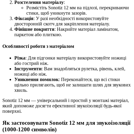
Розстелення матеріалу
:
Розмістіть Sonotiz 12 мм на підлозі, перекриваючи
стики, щоб уникнути зазорів.
Фіксація
: У разі необхідності використовуйте
двосторонній скотч для закріплення матеріалу.
Фінішне покриття
: Накрийте матеріал ламінатом,
паркетом або плиткою.
Особливості роботи з матеріалом
Різка
: Для підгонки матеріалу використовуйте ножиці
або гострий ніж.
Інструменти
: Вам знадобляться рулетка, рівень, клей,
ножиці або ніж.
Уникнення помилок
: Переконайтеся, що всі стики
щільно прилягають, щоб не залишати шлях для звукових
хвиль.
Sonotiz 12 мм — універсальний і простий у монтажі матеріал,
який допоможе досягти ефективної звукоізоляції будь-якої
поверхні.
Як застосовувати Sonotiz 12 мм для звукоізоляції
(1000-1200 символів)