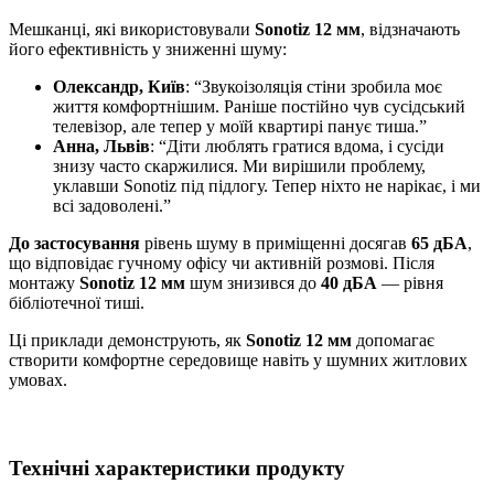
Мешканці, які використовували
Sonotiz
12 мм
, відзначають
його ефективність у зниженні шуму:
Олександр, Київ
: “Звукоізоляція стіни зробила моє
життя комфортнішим. Раніше постійно чув сусідський
телевізор, але тепер у моїй квартирі панує тиша.”
Анна, Львів
: “Діти люблять гратися вдома, і сусіди
знизу часто скаржилися. Ми вирішили проблему,
уклавши Sonotiz під підлогу. Тепер ніхто не нарікає, і ми
всі задоволені.”
До застосування
рівень шуму в приміщенні досягав
65 дБА
,
що відповідає гучному офісу чи активній розмові. Після
монтажу
Sonotiz 12 мм
шум знизився до
40 дБА
— рівня
бібліотечної тиші.
Ці приклади демонструють, як
Sonotiz 12 мм
допомагає
створити комфортне середовище навіть у шумних житлових
умовах.
Технічні характеристики продукту