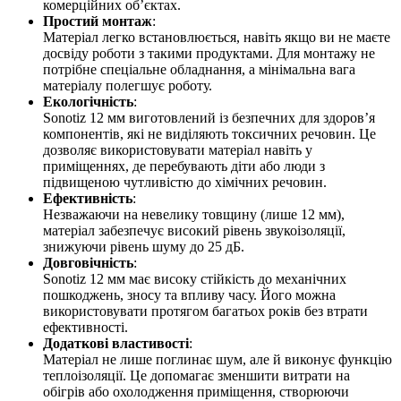
комерційних об’єктах.
Простий монтаж
:
Матеріал легко встановлюється, навіть якщо ви не маєте
досвіду роботи з такими продуктами. Для монтажу не
потрібне спеціальне обладнання, а мінімальна вага
матеріалу полегшує роботу.
Екологічність
:
Sonotiz 12 мм виготовлений із безпечних для здоров’я
компонентів, які не виділяють токсичних речовин. Це
дозволяє використовувати матеріал навіть у
приміщеннях, де перебувають діти або люди з
підвищеною чутливістю до хімічних речовин.
Ефективність
:
Незважаючи на невелику товщину (лише 12 мм),
матеріал забезпечує високий рівень звукоізоляції,
знижуючи рівень шуму до 25 дБ.
Довговічність
:
Sonotiz 12 мм має високу стійкість до механічних
пошкоджень, зносу та впливу часу. Його можна
використовувати протягом багатьох років без втрати
ефективності.
Додаткові властивості
:
Матеріал не лише поглинає шум, але й виконує функцію
теплоізоляції. Це допомагає зменшити витрати на
обігрів або охолодження приміщення, створюючи