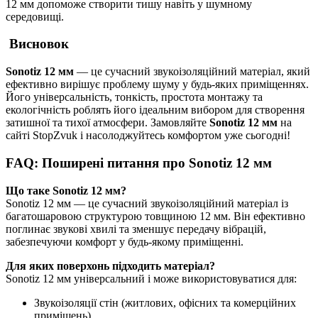
12 мм допоможе створити тишу навіть у шумному
середовищі.
Висновок
Sonotiz 12 мм
— це сучасний звукоізоляційний матеріал, який
ефективно вирішує проблему шуму у будь-яких приміщеннях.
Його універсальність, тонкість, простота монтажу та
екологічність роблять його ідеальним вибором для створення
затишної та тихої атмосфери. Замовляйте
Sonotiz 12 мм
на
сайті StopZvuk і насолоджуйтесь комфортом уже сьогодні!
FAQ: Поширені питання про Sonotiz 12 мм
Що таке Sonotiz 12 мм?
Sonotiz 12 мм — це сучасний звукоізоляційний матеріал із
багатошаровою структурою товщиною 12 мм. Він ефективно
поглинає звукові хвилі та зменшує передачу вібрацій,
забезпечуючи комфорт у будь-якому приміщенні.
Для яких поверхонь підходить матеріал?
Sonotiz 12 мм універсальний і може використовуватися для:
Звукоізоляції стін (житлових, офісних та комерційних
приміщень).