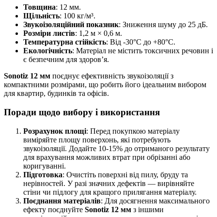
Товщина
: 12 мм.
Щільність
: 100 кг/м³.
Звукоізоляційний показник
: Зниження шуму до 25 дБ.
Розміри листів
: 1,2 м × 0,6 м.
Температурна стійкість
: Від -30°C до +80°C.
Екологічність
: Матеріал не містить токсичних речовин і
є безпечним для здоров’я.
Sonotiz 12 мм
поєднує ефективність звукоізоляції з
компактними розмірами, що робить його ідеальним вибором
для квартир, будинків та офісів.
Поради щодо вибору і використання
Розрахунок площі
: Перед покупкою матеріалу
виміряйте площу поверхонь, які потребують
звукоізоляції. Додайте 10-15% до отриманого результату
для врахування можливих втрат при обрізанні або
коригуванні.
Підготовка
: Очистіть поверхні від пилу, бруду та
нерівностей. У разі значних дефектів — вирівняйте
стіни чи підлогу для кращого прилягання матеріалу.
Поєднання матеріалів
: Для досягнення максимального
ефекту поєднуйте
Sonotiz 12 мм
з іншими