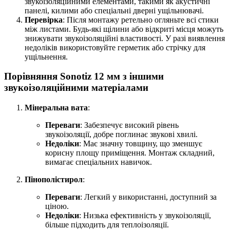
звукоізоляційними елементами, такими як акустичні
панелі, килими або спеціальні дверні ущільнювачі.
Перевірка
: Після монтажу ретельно огляньте всі стики
між листами. Будь-які щілини або відкриті місця можуть
знижувати звукоізоляційні властивості. У разі виявлення
недоліків використовуйте герметик або стрічку для
ущільнення.
Порівняння
Sonotiz
12 мм з іншими
звукоізоляційними матеріалами
Мінеральна вата
:
Переваги
: Забезпечує високий рівень
звукоізоляції, добре поглинає звукові хвилі.
Недоліки
: Має значну товщину, що зменшує
корисну площу приміщення. Монтаж складний,
вимагає спеціальних навичок.
Пінополістирол
:
Переваги
: Легкий у використанні, доступний за
ціною.
Недоліки
: Низька ефективність у звукоізоляції,
більше підходить для теплоізоляції.