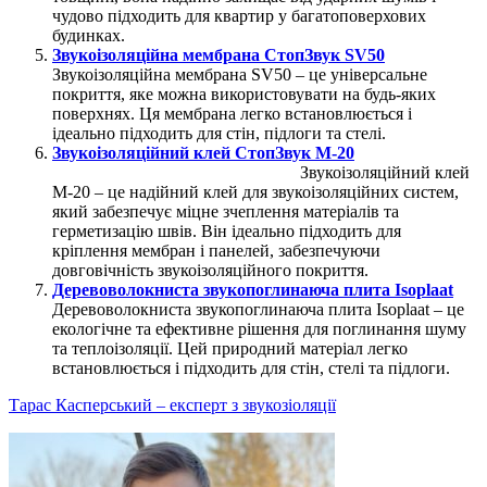
чудово підходить для квартир у багатоповерхових
будинках.
Звукоізоляційна мембрана СтопЗвук SV50
Звукоізоляційна мембрана SV50 – це універсальне
покриття, яке можна використовувати на будь-яких
поверхнях. Ця мембрана легко встановлюється і
ідеально підходить для стін, підлоги та стелі.
Звукоізоляційний клей СтопЗвук М-20
Звукоізоляційний клей
М-20 – це надійний клей для звукоізоляційних систем,
який забезпечує міцне зчеплення матеріалів та
герметизацію швів. Він ідеально підходить для
кріплення мембран і панелей, забезпечуючи
довговічність звукоізоляційного покриття.
Деревоволокниста звукопоглинаюча плита Isoplaat
Деревоволокниста звукопоглинаюча плита Isoplaat – це
екологічне та ефективне рішення для поглинання шуму
та теплоізоляції. Цей природний матеріал легко
встановлюється і підходить для стін, стелі та підлоги.
Тарас Касперський – експерт з звукозіоляції