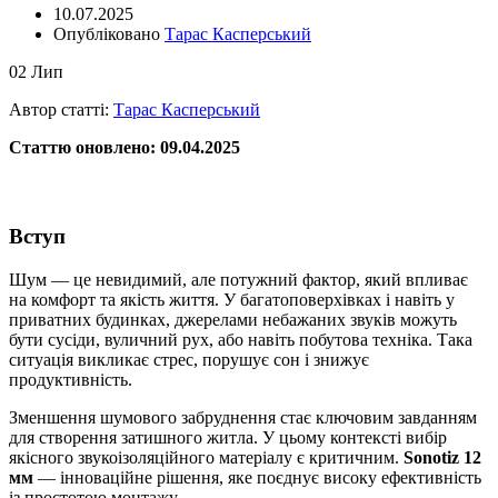
10.07.2025
Опубліковано
Тарас Касперський
02
Лип
Автор статті:
Тарас Касперський
Статтю оновлено: 09.04.2025
Вступ
Шум — це невидимий, але потужний фактор, який впливає
на комфорт та якість життя. У багатоповерхівках і навіть у
приватних будинках, джерелами небажаних звуків можуть
бути сусіди, вуличний рух, або навіть побутова техніка. Така
ситуація викликає стрес, порушує сон і знижує
продуктивність.
Зменшення шумового забруднення стає ключовим завданням
для створення затишного житла. У цьому контексті вибір
якісного звукоізоляційного матеріалу є критичним.
Sonotiz 12
мм
— інноваційне рішення, яке поєднує високу ефективність
із простотою монтажу.