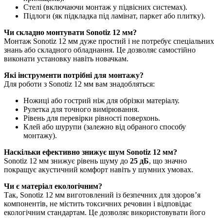
Стелі (включаючи монтаж у підвісних системах).
Підлоги (як підкладка під ламінат, паркет або плитку).
Чи складно монтувати Sonotiz 12 мм?
Монтаж Sonotiz 12 мм дуже простий і не потребує спеціальних
знань або складного обладнання. Це дозволяє самостійно
виконати установку навіть новачкам.
Які інструменти потрібні для монтажу?
Для роботи з Sonotiz 12 мм вам знадобляться:
Ножиці або гострий ніж для обрізки матеріалу.
Рулетка для точного вимірювання.
Рівень для перевірки рівності поверхонь.
Клей або шурупи (залежно від обраного способу
монтажу).
Наскільки ефективно знижує шум Sonotiz 12 мм?
Sonotiz 12 мм знижує рівень шуму до
25 дБ
, що значно
покращує акустичний комфорт навіть у шумних умовах.
Чи є матеріал екологічним?
Так, Sonotiz 12 мм виготовлений із безпечних для здоров’я
компонентів, не містить токсичних речовин і відповідає
екологічним стандартам. Це дозволяє використовувати його