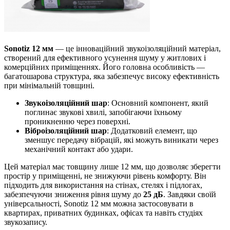
Sonotiz 12 мм
— це інноваційний звукоізоляційний матеріал,
створений для ефективного усунення шуму у житлових і
комерційних приміщеннях. Його головна особливість —
багатошарова структура, яка забезпечує високу ефективність
при мінімальній товщині.
Звукоізоляційний шар
: Основний компонент, який
поглинає звукові хвилі, запобігаючи їхньому
проникненню через поверхні.
Віброізоляційний шар
: Додатковий елемент, що
зменшує передачу вібрацій, які можуть виникати через
механічний контакт або удари.
Цей матеріал має товщину лише 12 мм, що дозволяє зберегти
простір у приміщенні, не знижуючи рівень комфорту. Він
підходить для використання на стінах, стелях і підлогах,
забезпечуючи зниження рівня шуму до
25 дБ
. Завдяки своїй
універсальності, Sonotiz 12 мм можна застосовувати в
квартирах, приватних будинках, офісах та навіть студіях
звукозапису.