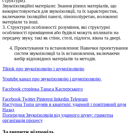
структури).
Звукоізоляційні матеріали: Знання різних матеріалів, що
використовуються для звукоізоляції, та їх характеристик,
включаючи ізоляційні панелі, пінополіуретан, волоконні
матеріали та інші.
3. Структурні особливості: розуміння, які структурні
особливості приміщення або будівлі можуть впливати на
передачу звуку, такі як стіни, стелі, підлоги, вікна та двері.
Проектування та встановлення: Навички проектування
систем звукоізоляції та їх встановлення, включаючи
вибір відповідних матеріалів та методів.
Tiktok про звукоізоляцію і шумоізоляцію
Youtube канал про звукоізоляцію і шумоізоляцію
Facebook сторінка Тараса Касперського
Facebook
Twitter
Pinterest
linkedin
Telegram
Наступна
Типи шумів в квартирі: ударний і повітряний шум
Назад
Попередня
Звукоізоляція від ударного шуму: грамотна
організація процесу
Залишити відповідь