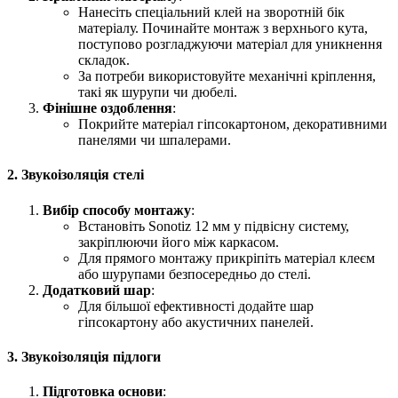
Нанесіть спеціальний клей на зворотній бік
матеріалу. Починайте монтаж з верхнього кута,
поступово розгладжуючи матеріал для уникнення
складок.
За потреби використовуйте механічні кріплення,
такі як шурупи чи дюбелі.
Фінішне оздоблення
:
Покрийте матеріал гіпсокартоном, декоративними
панелями чи шпалерами.
2. Звукоізоляція стелі
Вибір способу монтажу
:
Встановіть Sonotiz 12 мм у підвісну систему,
закріплюючи його між каркасом.
Для прямого монтажу прикріпіть матеріал клеєм
або шурупами безпосередньо до стелі.
Додатковий шар
:
Для більшої ефективності додайте шар
гіпсокартону або акустичних панелей.
3. Звукоізоляція підлоги
Підготовка основи
: