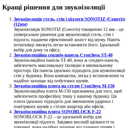
Кращі рішення для звукоізоляції
Звукоізоляція стель, стін і підлоги SONOTIZ (Сонотіз)
(12мм)
Звукоізоляція SONOTIZ (Сонотіз) товщиною 12 мм – це
універсальне рішення для звукоізоляції стель, стін і
підлоги, надаючи ефективний захист від шуму. Навіть
початківці зможуть легко встановити його. Ідеальний
вибір для дому та офісу.
Звукоізоляційна сендвіч-панель СтопЗвук ST-40
Звукоізоляційна панель ST-40, вона ж сендвіч-панель,
забезпечить максимальну ізоляцію в мінімальному
просторі. Ця панель ідеально підходить для шумоізоляції
стін у будинку. Вона компактна, легка у встановленні та
надійно захищає від побутових шумів.
Звукоізоляційна плита на стелю СтопЗвук М-150
Звукоізоляційна плита М-150 призначена для того, щоб
забезпечити професійну тишу у вашому будинку. Ця
плита ідеально підходить для зменшення ударних і
повітряних шумів у стелях квартир або офісів.
Звукоізоляційна плита SONOBLOCK F-22
SONOBLOCK F-22 – це ідеальний вибір для
звукоізоляції підлоги. Завдяки високій щільності та
товщині, вона надійно захищає від ударних шумів і