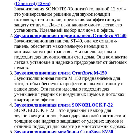
(Сонотиз) (12мм)
Звукоизоляция SONOTIZ (Сонотиз) толщиной 12 мм –
это универсальное решение для звукоизоляции
потолков, стен и полов, предоставляя эффективную
защиту от шума. Даже начинающие смогут легко его
установить. Идеальный выбор для дома и офиса.
Звукоизоляционная сэндвич-панель СтопЗвук ST-40
Звукоизоляционная панель ST-40, она же сэндвич-
панель, обеспечит максимальную изоляцию в
минимальном пространстве. Эта панель идеально
подходит для шумоизоляции стен дома. Она компактна,
легка в установке и надежно предохраняет от бытовых
шумов.
Звукоизоляционная плита СтопЗвук М-150
Звукоизоляционная плита М-150 предназначена для
того, чтобы обеспечить профессиональную тишину в
вашем доме. Эта плита идеально подходит для
уменьшения ударных и воздушных шумов в потолках
квартир или офисов.
Звукоизоляционная плита SONOBLOCK F-22
SONOBLOCK F-22 – это идеальный выбор для
звукоизоляции полов. Благодаря высокой плотности и
толщине она надежно защищает от ударных шумов и
отлично подходит для квартир в многоэтажных домах.
Звукоизоляционная мембрана СтопЗвук SV50