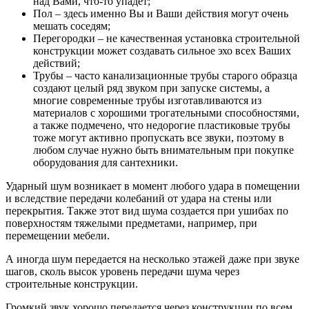
над Вами, что-то упадет;
Пол – здесь именно Вы и Ваши действия могут очень
мешать соседям;
Перегородки – не качественная установка строительной
конструкции может создавать сильное эхо всех Ваших
действий;
Трубы – часто канализационные трубы старого образца
создают целый ряд звуком при запуске системы, а
многие современные трубы изготавливаются из
материалов с хорошими трогательными способностями,
а также подмечено, что недорогие пластиковые трубы
тоже могут активно пропускать все звуки, поэтому в
любом случае нужно быть внимательным при покупке
оборудования для сантехники.
Ударный шум возникает в момент любого удара в помещении
и вследствие передачи колебаний от удара на стены или
перекрытия. Также этот вид шума создается при ушибах по
поверхностям тяжелыми предметами, например, при
перемещении мебели.
А иногда шум передается на несколько этажей даже при звуке
шагов, сколь высок уровень передачи шума через
строительные конструкции.
Громкий звук хорошо передается через конструкции по всем