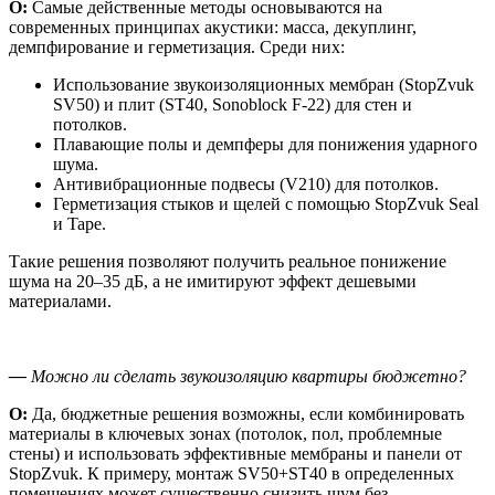
О:
Самые действенные методы основываются на
современных принципах акустики: масса, декуплинг,
демпфирование и герметизация. Среди них:
Использование звукоизоляционных мембран (StopZvuk
SV50) и плит (ST40, Sonoblock F-22) для стен и
потолков.
Плавающие полы и демпферы для понижения ударного
шума.
Антивибрационные подвесы (V210) для потолков.
Герметизация стыков и щелей с помощью StopZvuk Seal
и Tape.
Такие решения позволяют получить реальное понижение
шума на 20–35 дБ, а не имитируют эффект дешевыми
материалами.
—
Можно ли сделать звукоизоляцию квартиры бюджетно?
О:
Да, бюджетные решения возможны, если комбинировать
материалы в ключевых зонах (потолок, пол, проблемные
стены) и использовать эффективные мембраны и панели от
StopZvuk. К примеру, монтаж SV50+ST40 в определенных
помещениях может существенно снизить шум без