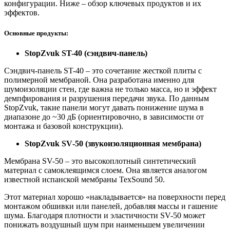
конфигурации. Ниже – обзор ключевых продуктов и их
эффектов.
Основные продукты:
StopZvuk ST-40 (сэндвич-панель)
Сэндвич-панель ST-40 – это сочетание жесткой плиты с
полимерной мембраной. Она разработана именно для
шумоизоляции стен, где важна не только масса, но и эффект
демпфирования и разрушения передачи звука. По данным
StopZvuk, такие панели могут давать понижение шума в
диапазоне до ~30 дБ (ориентировочно, в зависимости от
монтажа и базовой конструкции).
StopZvuk SV‑50 (звукоизоляционная мембрана)
Мембрана SV-50 – это высокоплотный синтетический
материал с самоклеящимся слоем. Она является аналогом
известной испанской мембраны TexSound 50.
Этот материал хорошо «накладывается» на поверхности перед
монтажом обшивки или панелей, добавляя массы и гашение
шума. Благодаря плотности и эластичности SV-50 может
понижать воздушный шум при наименьшем увеличении