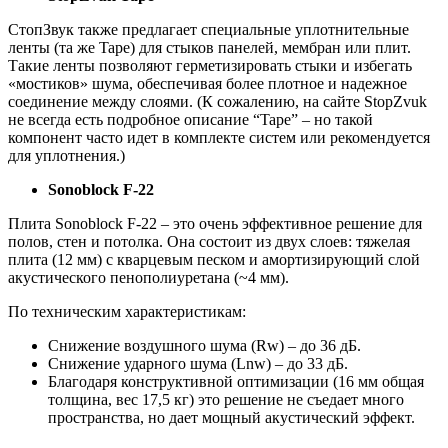
СтопЗвук также предлагает специальные уплотнительные
ленты (та же Tape) для стыков панелей, мембран или плит.
Такие ленты позволяют герметизировать стыки и избегать
«мостиков» шума, обеспечивая более плотное и надежное
соединение между слоями. (К сожалению, на сайте StopZvuk
не всегда есть подробное описание “Tape” – но такой
компонент часто идет в комплекте систем или рекомендуется
для уплотнения.)
Sonoblock F‑22
Плита Sonoblock F‑22 – это очень эффективное решение для
полов, стен и потолка. Она состоит из двух слоев: тяжелая
плита (12 мм) с кварцевым песком и амортизирующий слой
акустического пенополиуретана (~4 мм).
По техническим характеристикам:
Снижение воздушного шума (Rw) – до 36 дБ.
Снижение ударного шума (Lnw) – до 33 дБ.
Благодаря конструктивной оптимизации (16 мм общая
толщина, вес 17,5 кг) это решение не съедает много
пространства, но дает мощный акустический эффект.