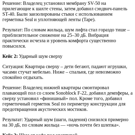
Решение: Владелец установил мембрану SV-50 на
прилегающие к шахте стены, затем добавил сэндвич-панель
ST-40. Были заизолированы стыки с использованием
герметика Seal и уплотняющей ленты (Tape).
Результат: По словам жильца, шум лифта стал гораздо тише –
приблизительное снижение на 25–30 дБ. Вибрация
практически исчезла и уровень комфорта существенно
повысился.
Кейc 2:
Ударный шум сверху
Ситуация: Квартира сверху – дети бегают, падают игрушки,
часами стучат мебелью. Ниже – спальня, где невозможно
спокойно отдыхать.
Решение: Владелец нижней квартиры смонтировал
плавающий пол со слоем Sonoblock F‑22, добавил демпферы, а
сверху установил «финишный» пол. Кроме того, добавил
герметичный герметик Seal по периметру конструкции для
предотвращения акустических мостиков.
Результат: Ударный шум (шаги, падения) снизился примерно
на 30 дБ, по словам жильца — «ночь почти без шлепка».