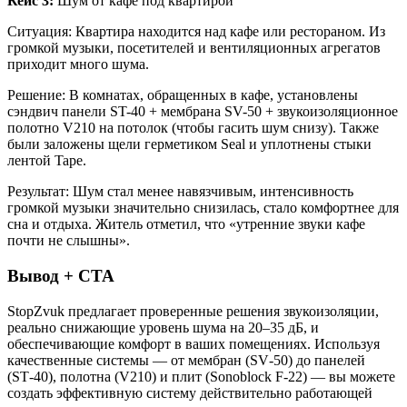
Кейc 3:
Шум от кафе под квартирой
Ситуация: Квартира находится над кафе или рестораном. Из
громкой музыки, посетителей и вентиляционных агрегатов
приходит много шума.
Решение: В комнатах, обращенных в кафе, установлены
сэндвич панели ST-40 + мембрана SV-50 + звукоизоляционное
полотно V210 на потолок (чтобы гасить шум снизу). Также
были заложены щели герметиком Seal и уплотнены стыки
лентой Tape.
Результат: Шум стал менее навязчивым, интенсивность
громкой музыки значительно снизилась, стало комфортнее для
сна и отдыха. Житель отметил, что «утренние звуки кафе
почти не слышны».
Вывод + CTA
StopZvuk предлагает проверенные решения звукоизоляции,
реально снижающие уровень шума на 20–35 дБ, и
обеспечивающие комфорт в ваших помещениях. Используя
качественные системы — от мембран (SV‑50) до панелей
(ST‑40), полотна (V210) и плит (Sonoblock F-22) — вы можете
создать эффективную систему действительно работающей