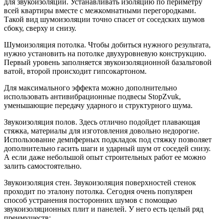
для звукоизоляции. Устанавливать изоляцию по периметру
всей квартиры вместе с межкомнатными перегородками.
Такой вид шумоизоляции точно спасет от соседских шумов
сбоку, сверху и снизу.
Шумоизоляция потолка. Чтобы добиться нужного результата,
нужно установить на потолке двухуровневую конструкцию.
Первый уровень заполняется звукоизоляционной базальтовой
ватой, второй происходит гипсокартоном.
Для максимального эффекта можно дополнительно
использовать антивибрационные подвесы StopZvuk,
уменьшающие передачу ударного и структурного шума.
Звукоизоляция полов. Здесь отлично подойдет плавающая
стяжка, материалы для изготовления довольно недорогие.
Использование демпферных подкладок под стяжку позволяет
дополнительно гасить шаги и ударный шум от соседей снизу.
А если даже небольшой опыт строительных работ ее можно
залить самостоятельно.
Звукоизоляция стен. Звукоизоляция поверхностей стенок
проходит по эталону потолка. Сегодня очень популярен
способ устранения посторонних шумов с помощью
звукоизоляционных плит и панелей. У него есть целый ряд
преимуществ: