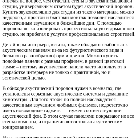
отвечая на вопрос, чем отделать стены в звукозаписывающей
студии, универсальным ответом будет акустический поролон.
Купить звукоизоляцию для студии из такого материала можно
недорого, а простой и быстрый монтаж позволит насладиться
качественным звучанием в ближайшие дни. С помощью
поролона легко изолировать профессиональную и домашнюю
студию, не прибегая к услугам профессиональных строителей.
Дизайнеры интерьера, кстати, также обладают слабостью к
акустическим панелям из-за их футуристического вида и
большого разнообразия форм и цветов. Можно купить
подобные панели с разным профилем, в разной цветовой
гамме – поэтому акустические панели часто используют в
разработке интерьера не только с практичной, но и
эстетической целью.
В обиходе акустический поролон нужен в комнатах, где
установлены серьезные акустические системы и домашние
кинотеатры. Для того чтобы по полной наслаждаться
качественным звучанием любимых фильмов, недостаточно
иметь новомодные гаджеты — нужен соответствующий
акустический фон. В этом случае панелями покрывают не все
стенки комнаты, а ограничиваются только акустическим
зонированием.
Итак, звукоизоляция музыкальной студии имеет решающее