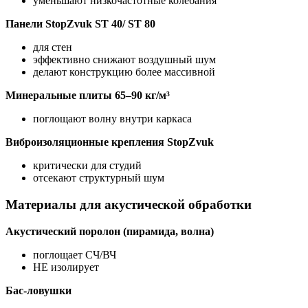
уменьшают низкочастотные колебания
Панели
StopZvuk
ST
40/
ST
80
для стен
эффективно снижают воздушный шум
делают конструкцию более массивной
Минеральные плиты 65–90 кг/м³
поглощают волну внутри каркаса
Виброизоляционные крепления StopZvuk
критически для студий
отсекают структурный шум
Материалы для акустической обработки
Акустический поролон (пирамида, волна)
поглощает СЧ/ВЧ
НЕ изолирует
Бас-ловушки