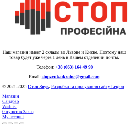
Наш магазин имеет 2 склады во Львове и Києве. Поэтому наш
товар будет уже через 1 день в Вашем отделении почты.
Телефон:
+38 (063) 164 49 98
Email:
stopzvuk.ukraine@gmail.com
© 2021-2025
Стоп Звук
.
Розробка та просування сайту Legion
Магазин
Сайдбар
Wishlist
0
пунктов
Заказ
My account