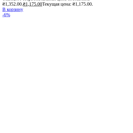
₴1,352.00.
₴
1,175.00
Текущая цена: ₴1,175.00.
В корзину
-6%