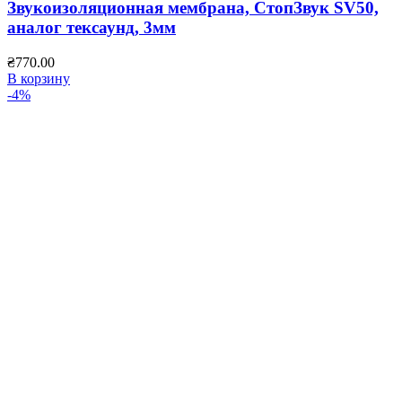
Звукоизоляционная мембрана, СтопЗвук SV50,
аналог тексаунд, 3мм
₴
770.00
В корзину
-4%