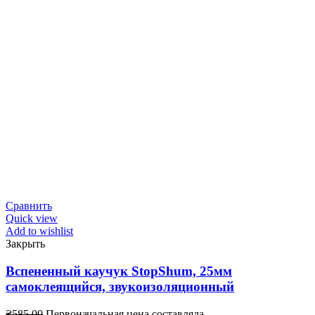
Сравнить
Quick view
Add to wishlist
Закрыть
Вспененный каучук StopShum, 25мм
самоклеящийся, звукоизоляционный
₴
585.00
Первоначальная цена составляла