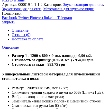
Add to wishlist
Артикул:
000019-1-1-1-2
Категории:
Звукоизоляция для пола
,
Звукоизоляция для стен
,
Материалы для звукоизоляции
Поделиться
Facebook
Twitter
Pinterest
linkedin
Telegram
закрыть
Описание
Отзывы (0)
Доставка та оплата
Описание
Размер 1 - 1200 х 800 х 9 мм, площадь 0,96 м2.
Стоимость за единицу (0.96 м. кв.) - 954,00 грн.
Стоимость за м.кв - 993,75 грн
Универсальный листовой материал для звукоизоляции
стен, потолка и пола:
Размер: 1200х800х9 мм, вес 12 кг;
Снижение уровня ударного шума до 65% (Lnw=21 дБ);
Вибропоглощающий материал;
Заменитель «плавающих полов» и цементной стяжки;
Статическая нагрузка (до 65 т/м²);